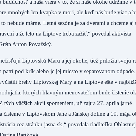
 budúcnosť a naša viera v to, že si naše okolie udržíme v t
 pre mnohých len kvapka v mori, ale keď nás bude viac a
 to nebude márne. Letná sezóna je za dverami a chceme aj 
vení a že leto na Liptove treba zažiť,“ povedal aktivista
 Gréta Anton Považský.
znečisťujú Liptovskú Maru a jej okolie, tiež priložia svoju 
va patrí pod krík alebo je jej miesto v separovanom odpad
vyčistili brehy Liptovskej Mary a na Liptove ešte v najbli
 podujatia, ktorých hlavným menovateľom bude čistenie ok
 Z tých väčších akcií spomeniem, už zajtra 27. apríla jarné
a čistenie v Liptovskom Jáne a Jánskej doline a 10. mája 
strácia cez stránku jasna.sk,“ povedala riaditeľka Oblastnej
arina Bartková.