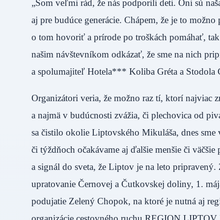
„Som veľmi rád, že nás podporili deti. Oni sú naša
aj pre budúce generácie. Chápem, že je to možno
o tom hovoriť a prírode po troškách pomáhať, tak
našim návštevníkom odkázať, že sme na nich pripra
a spolumajiteľ Hotela*** Koliba Gréta a Stodola
Organizátori veria, že možno raz tí, ktorí najviac 
a najmä v budúcnosti zvážia, či plechovica od pi
sa čistilo okolie Liptovského Mikuláša, dnes sme 
či týždňoch očakávame aj ďalšie menšie či väčšie
a signál do sveta, že Liptov je na leto pripravený.
upratovanie Černovej a Čutkovskej doliny, 1. máj
podujatie Zelený Chopok, na ktoré je nutná aj regi
organizácie cestovného ruchu REGION LIPTOV D