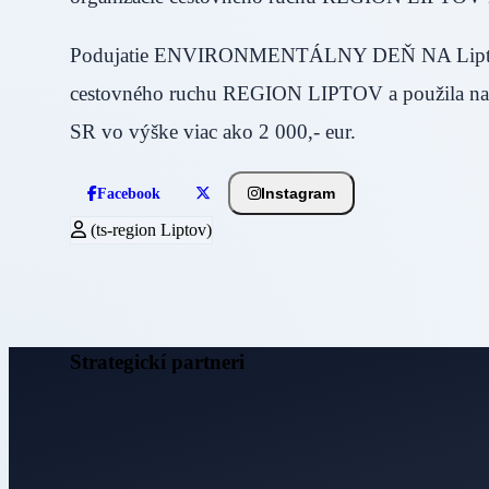
Podujatie ENVIRONMENTÁLNY DEŇ NA Liptove sp
cestovného ruchu REGION LIPTOV a použila na pod
SR vo výške viac ako 2 000,- eur.
Instagram
Facebook
(ts-region Liptov)
Strategickí partneri