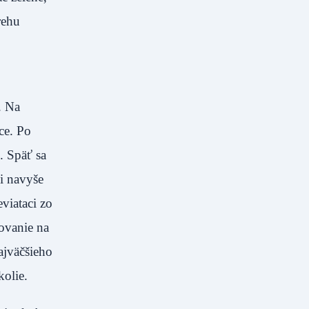
rehu
. Na
ce. Po
. Späť sa
i navyše
viataci zo
fovanie na
ajväčšieho
kolie.