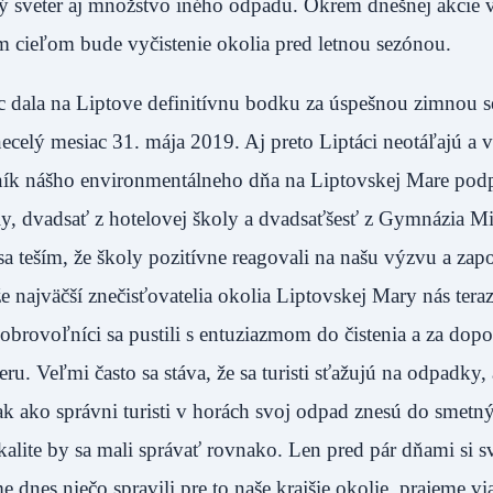
 sveter aj množstvo iného odpadu. Okrem dnešnej akcie v
ým cieľom bude vyčistenie okolia pred letnou sezónou.
c dala na Liptove definitívnu bodku za úspešnou zimnou 
necelý mesiac 31. mája 2019. Aj preto Liptáci neotáľajú a vy
ník nášho environmentálneho dňa na Liptovskej Mare podp
oly, dvadsať z hotelovej školy a dvadsaťšesť z Gymnázia M
teším, že školy pozitívne reagovali na našu výzvu a zapoj
najväčší znečisťovatelia okolia Liptovskej Mary nás tera
í dobrovoľníci sa pustili s entuziazmom do čistenia a za dop
u. Veľmi často sa stáva, že sa turisti sťažujú na odpadky, 
Tak ako správni turisti v horách svoj odpad znesú do smet
kalite by sa mali správať rovnako. Len pred pár dňami si s
 dnes niečo spravili pre to naše krajšie okolie, prajeme vi