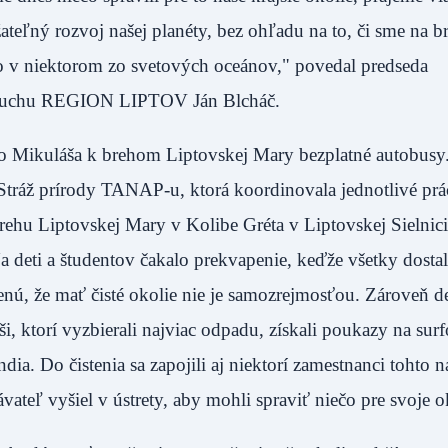
teľný rozvoj našej planéty, bez ohľadu na to, či sme na b
bo v niektorom zo svetových oceánov," povedal predseda
ho ruchu REGION LIPTOV Ján Blcháč.
ho Mikuláša k brehom Liptovskej Mary bezplatné autobusy
Stráž prírody TANAP-u, ktorá koordinovala jednotlivé prá
 brehu Liptovskej Mary v Kolibe Gréta v Liptovskej Sielnici
 deti a študentov čakalo prekvapenie, keďže všetky dostal
menú, že mať čisté okolie nie je samozrejmosťou. Zároveň de
, ktorí vyzbierali najviac odpadu, získali poukazy na sur
. Do čistenia sa zapojili aj niektorí zamestnanci tohto n
teľ vyšiel v ústrety, aby mohli spraviť niečo pre svoje o