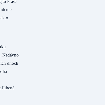
ejto kráse
 budeme
takto
ruku
e. „Nedávno
žších dňoch
olia
obľúbené