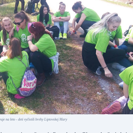
uje na leto - deti vyčistili brehy Liptovskej Mary