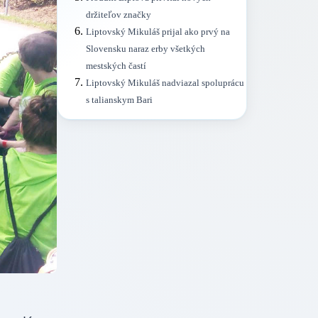
držiteľov značky
Liptovský Mikuláš prijal ako prvý na
Slovensku naraz erby všetkých
mestských častí
Liptovský Mikuláš nadviazal spoluprácu
s talianskym Bari