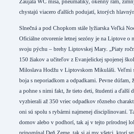
Zaujala WC misa, pneumatiky, okenný rám, zimný
chystajú viacero ďalších podujatí, ktorých hlavn
Slnečná a pod Chopkom stále lyžiarska Veľká No
Oficiálne otvorenie letnej sezóny je na Liptove o 
svoju pýchu – brehy Liptovskej Mary. „Piaty roč
150 žiakov a učiteľov z Evanjelickej spojenej šk
Miloslava Hodžu v Liptovskom Mikuláši. Veľmi sa 
boja s neporiadkom a odpadkami. Pevne dúfam, že 
a pohne s nimi fakt, že tieto deti, študenti a ďalš
vyzbierali až 350 vriec odpadkov rôzneho charakter
oni sú spolu s rybármi najmenej disciplinovaní. 
domov alebo v podhorí, tak aj v tejto prírodnej lo
pripomínal Deň Zeme, tak si aj my všetci, ktorí sme