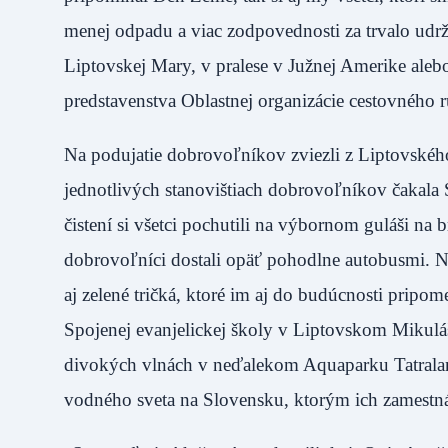
menej odpadu a viac zodpovednosti za trvalo udrža
Liptovskej Mary, v pralese v Južnej Amerike ale
predstavenstva Oblastnej organizácie cestovné
Na podujatie dobrovoľníkov zviezli z Liptovské
jednotlivých stanovištiach dobrovoľníkov čakala 
čistení si všetci pochutili na výbornom guláši na
dobrovoľníci dostali opäť pohodlne autobusmi. Na
aj zelené tričká, ktoré im aj do budúcnosti pripo
Spojenej evanjelickej školy v Liptovskom Mikuláši
divokých vlnách v neďalekom Aquaparku Tatralandia
vodného sveta na Slovensku, ktorým ich zamestnáva