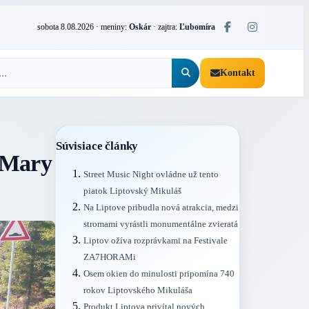
sobota 8.08.2026
· meniny:
Oskár
· zajtra:
Ľubomíra
Kontakt
Súvisiace články
j Mary
Street Music Night ovládne už tento
piatok Liptovský Mikuláš
Na Liptove pribudla nová atrakcia, medzi
stromami vyrástli monumentálne zvieratá
Liptov ožíva rozprávkami na Festivale
ZA7HORAMi
Osem okien do minulosti pripomína 740
rokov Liptovského Mikuláša
Produkt Liptova privítal nových