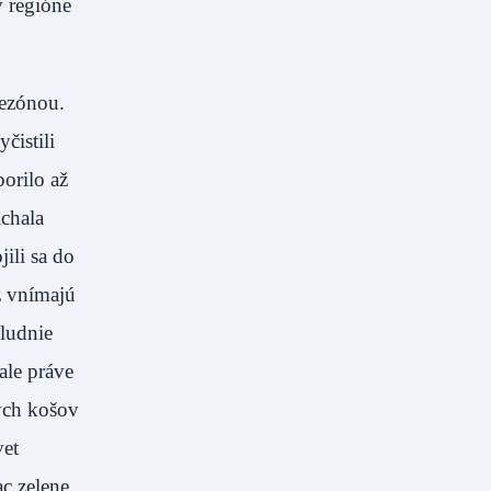
 regióne
sezónou.
čistili
orilo až
ichala
ili sa do
z vnímajú
oludnie
ale práve
ných košov
vet
ac zelene,