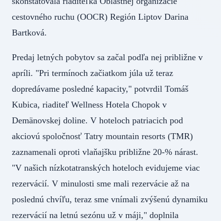
skonštatovala riaditeľka Oblastnej organizácie
cestovného ruchu (OOCR) Región Liptov Darina
Bartková.
Predaj letných pobytov sa začal podľa nej približne v
apríli. "Pri termínoch začiatkom júla už teraz
dopredávame posledné kapacity," potvrdil Tomáš
Kubica, riaditeľ Wellness Hotela Chopok v
Demänovskej doline. V hoteloch patriacich pod
akciovú spoločnosť Tatry mountain resorts (TMR)
zaznamenali oproti vlaňajšku približne 20-% nárast.
"V našich nízkotatranských hoteloch evidujeme viac
rezervácií. V minulosti sme mali rezervácie až na
poslednú chvíľu, teraz sme vnímali zvýšenú dynamiku
rezervácií na letnú sezónu už v máji," doplnila