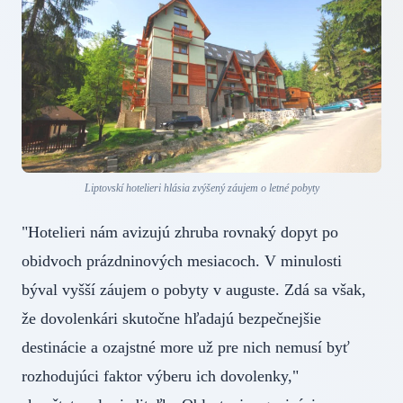
Liptovskí hotelieri hlásia zvýšený záujem o letné pobyty
"Hotelieri nám avizujú zhruba rovnaký dopyt po
obidvoch prázdninových mesiacoch. V minulosti
býval vyšší záujem o pobyty v auguste. Zdá sa však,
že dovolenkári skutočne hľadajú bezpečnejšie
destinácie a ozajstné more už pre nich nemusí byť
rozhodujúci faktor výberu ich dovolenky,"