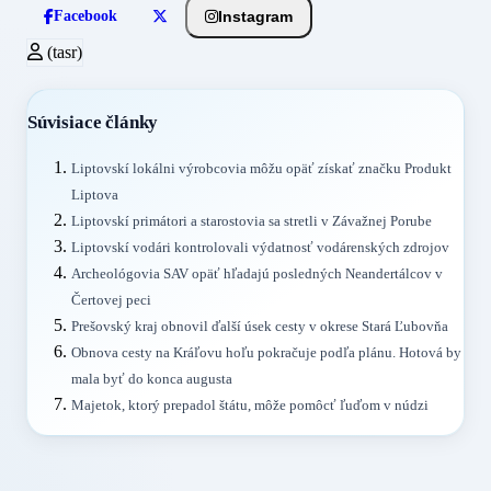
Instagram
Facebook
(tasr)
Súvisiace články
Liptovskí lokálni výrobcovia môžu opäť získať značku Produkt
Liptova
Liptovskí primátori a starostovia sa stretli v Závažnej Porube
Liptovskí vodári kontrolovali výdatnosť vodárenských zdrojov
Archeológovia SAV opäť hľadajú posledných Neandertálcov v
Čertovej peci
Prešovský kraj obnovil ďalší úsek cesty v okrese Stará Ľubovňa
Obnova cesty na Kráľovu hoľu pokračuje podľa plánu. Hotová by
mala byť do konca augusta
Majetok, ktorý prepadol štátu, môže pomôcť ľuďom v núdzi