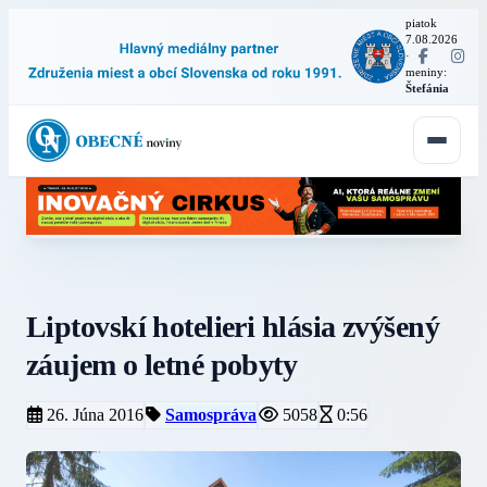
piatok
7.08.2026
·
meniny:
Štefánia
Liptovskí hotelieri hlásia zvýšený
záujem o letné pobyty
26. Júna 2016
Samospráva
5058
0:56