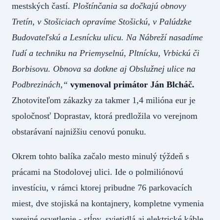
mestských častí.
Ploštínčania sa dočkajú obnovy
Tretín, v Stošiciach opravíme Stošickú, v Palúdzke
Budovateľskú a Lesnícku ulicu. Na Nábreží nasadíme
ľudí a techniku na Priemyselnú, Pltnícku, Vrbickú či
Borbisovu. Obnova sa dotkne aj Obslužnej ulice na
Podbrezinách,“
vymenoval primátor Ján Blcháč.
Zhotoviteľom zákazky za takmer 1,4 milióna eur je
spoločnosť Doprastav, ktorá predložila vo verejnom
obstarávaní najnižšiu cenovú ponuku.
Okrem tohto balíka začalo mesto minulý týždeň s
prácami na Stodolovej ulici. Ide o polmiliónovú
investíciu, v rámci ktorej pribudne 76 parkovacích
miest, dve stojiská na kontajnery, kompletne vymenia
verejné osvetlenie - stĺpy, svietidlá aj elektrické káble.