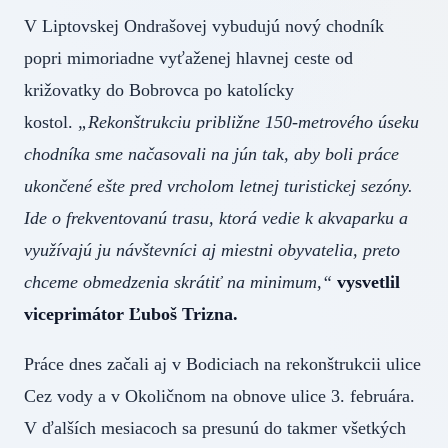
V Liptovskej Ondrašovej vybudujú nový chodník
popri mimoriadne vyťaženej hlavnej ceste od
križovatky do Bobrovca po katolícky
kostol.
„Rekonštrukciu približne 150-metrového úseku
chodníka sme načasovali na jún tak, aby boli práce
ukončené ešte pred vrcholom letnej turistickej sezóny.
Ide o frekventovanú trasu, ktorá vedie k akvaparku a
využívajú ju návštevníci aj miestni obyvatelia, preto
chceme obmedzenia skrátiť na minimum,“
vysvetlil
viceprimátor Ľuboš Trizna.
Práce dnes začali aj v Bodiciach na rekonštrukcii ulice
Cez vody a v Okoličnom na obnove ulice 3. februára.
V ďalších mesiacoch sa presunú do takmer všetkých