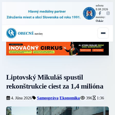
sobota
8.08.2026
·
meniny:
Oskár
Liptovský Mikuláš spustil
rekonštrukcie ciest za 1,4 milióna
4. Júna 2026
Samospráva
Ekonomika
396
1:36