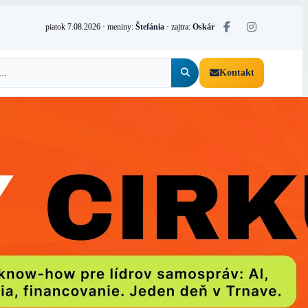
piatok 7.08.2026
· meniny:
Štefánia
· zajtra:
Oskár
Kontakt