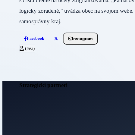
sprístupnenie na účely zdigitalizovania. „Pamäťo
logicky zoradené,” uvádza obec na svojom webe. P
samosprávny kraj.
Instagram
Facebook
(tasr)
Strategickí partneri