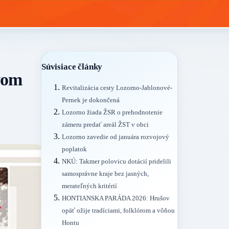
Súvisiace články
vom
Revitalizácia cesty Lozorno-Jablonové-
Pernek je dokončená
Lozorno žiada ŽSR o prehodnotenie
zámeru predať areál ŽST v obci
Lozorno zavedie od januára rozvojový
poplatok
NKÚ: Takmer polovicu dotácií pridelili
samosprávne kraje bez jasných,
merateľných kritérií
HONTIANSKA PARÁDA 2026: Hrušov
opäť ožije tradíciami, folklórom a vôňou
Hontu