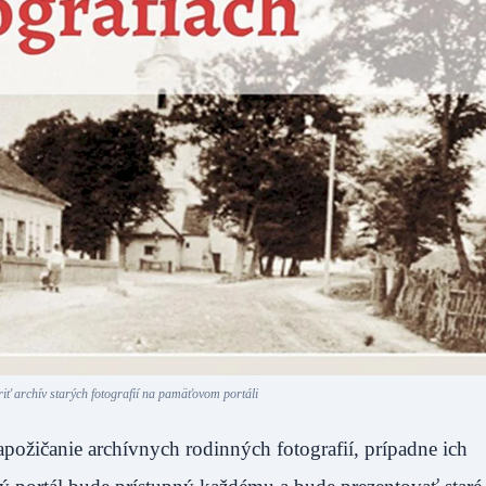
iť archív starých fotografií na pamäťovom portáli
požičanie archívnych rodinných fotografií, prípadne ich