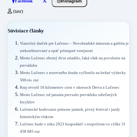
Instagram
Facebook
(tasr)
Súvisiace články
Vianočný darček pre Lučenec – Novohradské múzeum a galéria je
zrekonštruované a opäť prístupné verejnosti
Mesto Lučenec zberný dvor zriadilo, čaká však na povolenie na
prevádzku
Mesto Lučenec z rezervného fondu vyčlenilo na bežné výdavky
500-tis. eur
Kraj otvoril 16 kilometrov ciest v okresoch Detva a Lučenec
Mesto Lučenec od januára prevzalo prevádzku zdieľaných
bicyklov
Lučenecké hodovanie prinesie jarmok, pivný festival i jazdy
historickým vlakom
Lučenec bude v roku 2023 hospodáriť s rozpočtom vo výške 31
458 685 eur