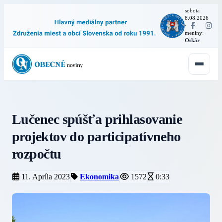
sobota
8.08.2026
·
meniny:
Oskár
Lučenec spúšťa prihlasovanie
projektov do participatívneho
rozpočtu
11. Apríla 2023
Ekonomika
1572
0:33