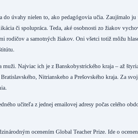
la do úvahy nielen to, ako pedagógovia učia. Zaujímalo ju 
ikácia či spolupráca. Teda, aké osobnosti zo žiakov vycho
iami rodičov a samotných žiakov. Oni všetci totiž môžu hlas
itútu.
a muži. Najviac ich je z Banskobystrického kraja – až štyri
 Bratislavského, Nitrianskeho a Prešovského kraja. Za svo
ia.
dného učiteľa z jednej emailovej adresy počas celého obd
dzinárodným ocenením Global Teacher Prize. Ide o ocenen