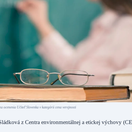
a ocenenia Učiteľ Slovenka v kategórii cena verejnosti
ládková z Centra environmentálnej a etickej výchovy (C