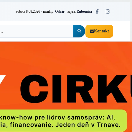
sobota 8.08.2026
· meniny:
Oskár
· zajtra:
Ľubomíra
Kontakt