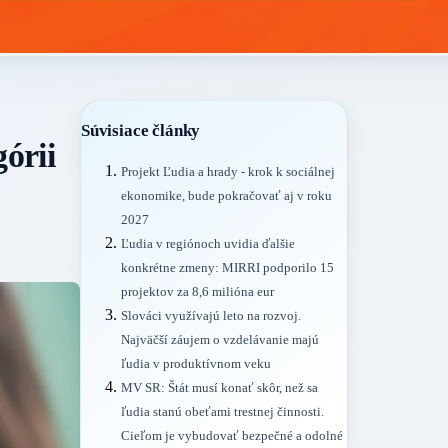
Súvisiace články
órii
Projekt Ľudia a hrady - krok k sociálnej
ekonomike, bude pokračovať aj v roku
2027
Ľudia v regiónoch uvidia ďalšie
konkrétne zmeny: MIRRI podporilo 15
projektov za 8,6 milióna eur
Slováci využívajú leto na rozvoj.
Najväčší záujem o vzdelávanie majú
ľudia v produktívnom veku
MV SR: Štát musí konať skôr, než sa
ľudia stanú obeťami trestnej činnosti.
Cieľom je vybudovať bezpečné a odolné