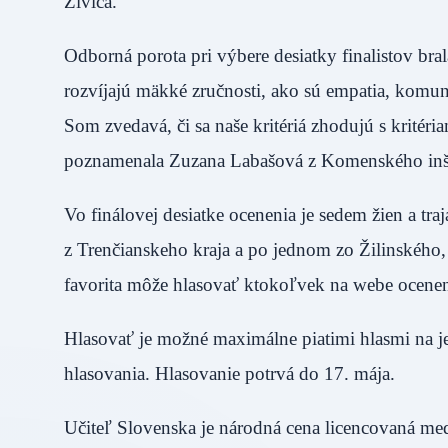
Živica.
Odborná porota pri výbere desiatky finalistov bra
rozvíjajú mäkké zručnosti, ako sú empatia, komun
Som zvedavá, či sa naše kritériá zhodujú s kritér
poznamenala Zuzana Labašová z Komenského inšt
Vo finálovej desiatke ocenenia je sedem žien a traj
z Trenčianskeho kraja a po jednom zo Žilinského,
favorita môže hlasovať ktokoľvek na webe ocenen
Hlasovať je možné maximálne piatimi hlasmi na je
hlasovania. Hlasovanie potrvá do 17. mája.
Učiteľ Slovenska je národná cena licencovaná me