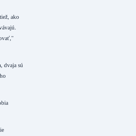
tiež, ako
vávajú.
ovať,"
a, dvaja sú
jho
obia
ie