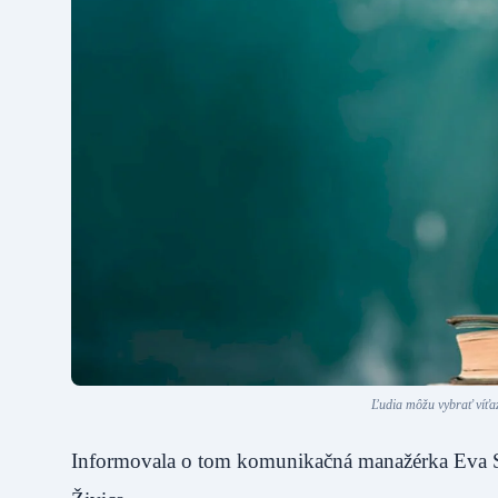
Ľudia môžu vybrať víťaz
Informovala o tom komunikačná manažérka Eva S