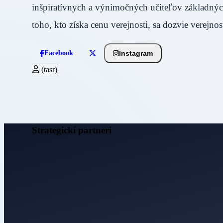
inšpiratívnych a výnimočných učiteľov základnýc
toho, kto získa cenu verejnosti, sa dozvie verejno
Instagram
Facebook
(tasr)
Strategickí partneri