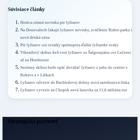
Súvisiace články
Horúca zimná novinka pre lyžiarov
Na Donovaloch čakajú lyžiarov novinky, zväčšenie Riders parku i
nová detská zóna
Pre lyžiarov cez sviatky sprístupnia ďalšie lyžiarske svahy
Víkendový skibus 4x4 vozí lyžiarov zo Šalgotarjánu cez Lučenec
až na Horehronie
Sezónny skibus bude opäť dovážať lyžiarov z juhu do centier v
Kokave a v Látkach
Lyžiarov odvezie do Bachledovej doliny nová autobusová linka
Lyžiarov vyvezie na Chopok nová lanovka za 11,6 milióna eur
Strategickí partneri