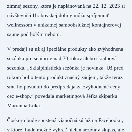
zimnej sezóny, ktorá je naplánovaná na 22. 12. 2023 si
návštevníci Hrabovskej doliny môžu spríjemniť
wellnessom v unikátnej samoobslužnej kontajnerovej
saune pod holým nebom.
V predaji sú už aj špeciálne produkty ako zvýhodnená
sezónka pre seniorov nad 70 rokov alebo skialpová
sezónka. „Skialpinistická sezónka je novinka. Už pred
rokom bol o tento produkt značný záujem, takže teraz
sme ho posunuli do predpredaja za zvýhodnené ceny
cez e-shop.“ povedala marketingová šéfka skiparku
Marianna Luka.
Čoskoro bude spustená vianočná súťaž na Facebooku,
v ktorej bude možné vyhrať nielen sezónny skipas, ale