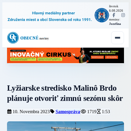
štvrtok
6.08.2026
·
meniny:
Jozefína
Lyžiarske stredisko Malinô Brdo
plánuje otvoriť zimnú sezónu skôr
10. Novembra 2023
Samospráva
1719
1:53