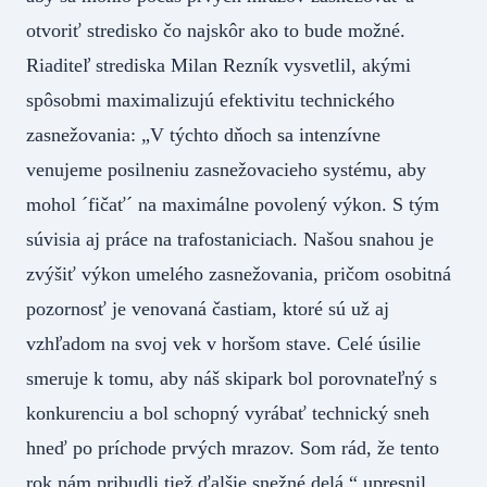
otvoriť stredisko čo najskôr ako to bude možné.
Riaditeľ strediska Milan Rezník vysvetlil, akými
spôsobmi maximalizujú efektivitu technického
zasnežovania: „V týchto dňoch sa intenzívne
venujeme posilneniu zasnežovacieho systému, aby
mohol ´fičať´ na maximálne povolený výkon. S tým
súvisia aj práce na trafostaniciach. Našou snahou je
zvýšiť výkon umelého zasnežovania, pričom osobitná
pozornosť je venovaná častiam, ktoré sú už aj
vzhľadom na svoj vek v horšom stave. Celé úsilie
smeruje k tomu, aby náš skipark bol porovnateľný s
konkurenciu a bol schopný vyrábať technický sneh
hneď po príchode prvých mrazov. Som rád, že tento
rok nám pribudli tiež ďalšie snežné delá,“ upresnil