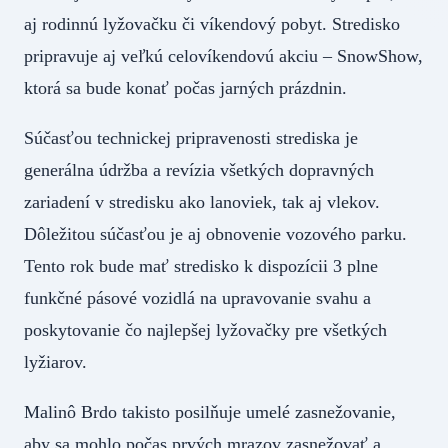
aj rodinnú lyžovačku či víkendový pobyt. Stredisko
pripravuje aj veľkú celovíkendovú akciu – SnowShow,
ktorá sa bude konať počas jarných prázdnin.
Súčasťou technickej pripravenosti strediska je
generálna údržba a revízia všetkých dopravných
zariadení v stredisku ako lanoviek, tak aj vlekov.
Dôležitou súčasťou je aj obnovenie vozového parku.
Tento rok bude mať stredisko k dispozícii 3 plne
funkčné pásové vozidlá na upravovanie svahu a
poskytovanie čo najlepšej lyžovačky pre všetkých
lyžiarov.
Malinô Brdo takisto posilňuje umelé zasnežovanie,
aby sa mohlo počas prvých mrazov zasnežovať a