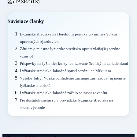
(TASR/OTS)
Súvisiace články
Lyžiarske strediská na Horehroní ponúkajú viac než 90 km
upravených zjazdoviek
Záujem o miestne lyžiarske stredisko oproti vlaňajšej sezóne
vzrástol
Príspevky na lyžiarske kurzy realizované školskými zariadeniami
Lyžiarske stredisko Jahodná spustí sezónu na Mikuláša
Vysoké Tatry: Vďaka ochladeniu začínajú zasnežovať aj menšie
lyžiarske strediská
Lyžiarske stredisko Jahodná začalo so zasnežovaním
Pre dostatok snehu sú v prevádzke lyžiarske strediská na
severovýchode