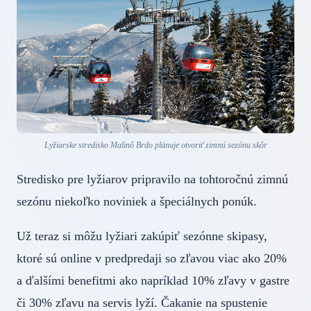
Lyžiarske stredisko Malinô Brdo plánuje otvoriť zimnú sezónu skôr
Stredisko pre lyžiarov pripravilo na tohtoročnú zimnú
sezónu niekoľko noviniek a špeciálnych ponúk.
Už teraz si môžu lyžiari zakúpiť sezónne skipasy,
ktoré sú online v predpredaji so zľavou viac ako 20%
a ďalšími benefitmi ako napríklad 10% zľavy v gastre
či 30% zľavu na servis lyží. Čakanie na spustenie