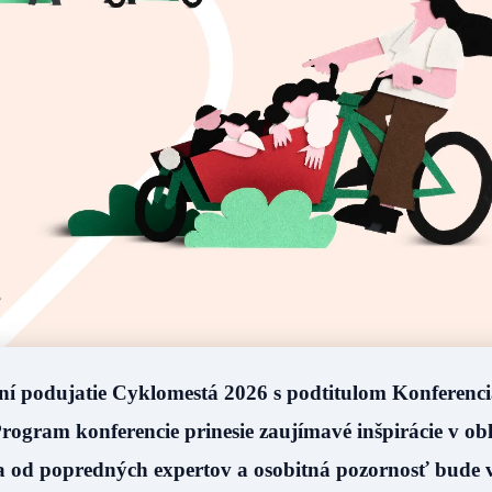
ní podujatie Cyklomestá 2026 s podtitulom Konferenci
. Program
konferencie prinesie zaujímavé inšpirácie v obl
ia od popredných expertov a osobitná pozornosť bude