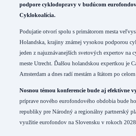
podpore cyklodopravy v budúcom eurofondovo
Cyklokoalícia.
Podujatie otvorí spolu s primátorom mesta veľvy
Holandska, krajiny známej vysokou podporou cyk
jeden z najuznávanejších svetových expertov na c
meste Utrecht. Ďalšou holandskou expertkou je C
Amsterdam a dnes radí mestám a štátom po celom 
Nosnou témou konferencie bude aj efektívne vy
príprave nového eurofondového obdobia bude hov
republiky pre Národný a regionálny partnerský pl
využitie eurofondov na Slovensku v rokoch 2028