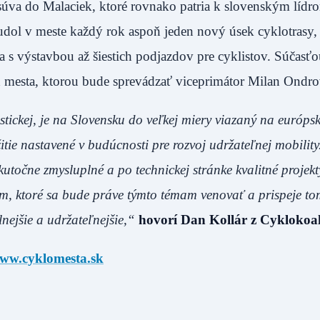
úva do Malaciek, ktoré rovnako patria k slovenským lídr
dol v meste každý rok aspoň jeden nový úsek cyklotrasy, 
sa s výstavbou až šiestich podjazdov pre cyklistov. Súčasť
h mesta, ktorou bude sprevádzať viceprimátor Milan Ondro
istickej, je na Slovensku do veľkej miery viazaný na európsk
itie nastavené v budúcnosti pre rozvoj udržateľnej mobilit
skutočne zmysluplné a po technickej stránke kvalitné projek
m, ktoré sa bude práve týmto témam venovať a prispeje to
nejšie a udržateľnejšie,“
hovorí Dan Kollár z Cyklokoalí
ww.cyklomesta.sk