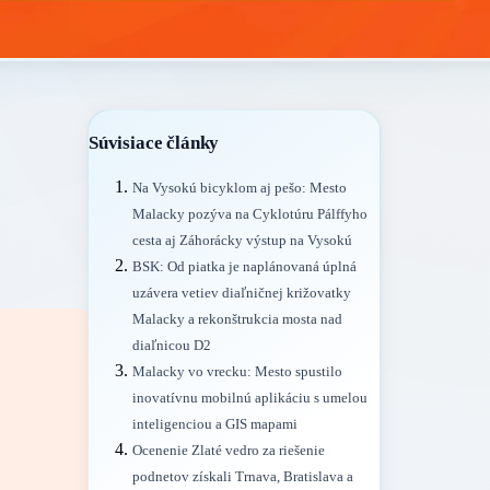
Súvisiace články
Na Vysokú bicyklom aj pešo: Mesto
Malacky pozýva na Cyklotúru Pálffyho
cesta aj Záhorácky výstup na Vysokú
BSK: Od piatka je naplánovaná úplná
uzávera vetiev diaľničnej križovatky
Malacky a rekonštrukcia mosta nad
diaľnicou D2
Malacky vo vrecku: Mesto spustilo
inovatívnu mobilnú aplikáciu s umelou
inteligenciou a GIS mapami
Ocenenie Zlaté vedro za riešenie
podnetov získali Trnava, Bratislava a