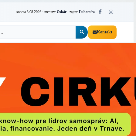
sobota 8.08.2026
· meniny:
Oskár
· zajtra:
Ľubomíra
Kontakt