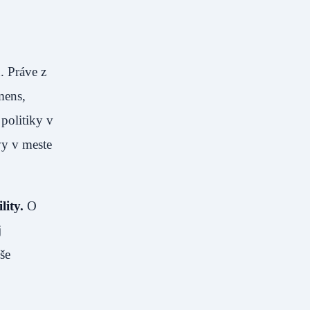
. Práve z
mens,
politiky v
vy v meste
lity.
O
j
še