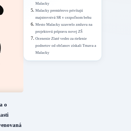
Malacky
Malacky premiérovo privítajú
majstrovstvá SR v cezpoľnom behu
Mesto Malacky uzavrelo zmluvu na
projektovú prípravu novej ZŠ
Ocenenie Zlaté vedro za riešenie
podnetov od občanov získali Trnava a
Malacky
a o
asti
 venovaná