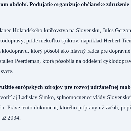
m období. Podujatie organizuje občianske združenie
slanec Holandského kráľovstva na Slovensku, Jules Gerzon
odopravy, príde niekoľko spíkrov, napríklad Herbert Tie
yklodopravu, ktorý pôsobí ako hlavný radca pre dopravné 
atalien Peerdeman, ktorá pôsobila na oddelení cyklodopra
svete.
užitie európskych zdrojov pre rozvoj udržateľnej mobi
oriť aj Ladislav Šimko, splnomocnenec vlády Slovenske
án. Práve tento dokument, ktorého prípravy už začali, popí
 až 2034.