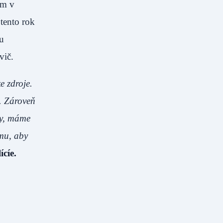
om v
tento rok
ou
vič.
e zdroje.
y. Zároveň
ty, máme
mu, aby
cíe.