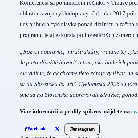
Konferencia sa po minulom ročníku v Trnave pres
oblasti rozvoja cyklodopravy. Od roku 2017 pribu
tiež pribudla cyklolávka ponad diaľnicu a začína 
programu je aj exkurzia po investičných zámeroc
„Rozvoj dopravnej infraštruktúry, vrátane tej cykl
Je preto dôležité hovoriť o tom, ako bude ich použ
ale vidíme, že ak chceme tieto zdroje využívať na 
sa na Slovensku čo učiť. Cyklomestá 2026 sú fóro
sme sa na Slovensku dopravovali zdravšie, pohodl
Viac informácii a profily spíkrov nájdete na:
w
Instagram
Facebook