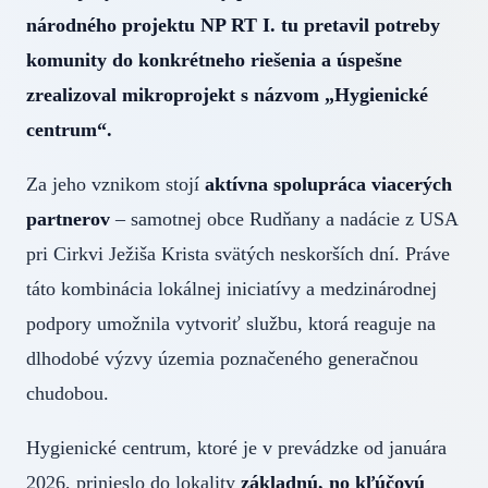
národného projektu NP RT I. tu pretavil potreby
komunity do konkrétneho riešenia a úspešne
zrealizoval mikroprojekt s názvom „Hygienické
centrum“.
Za jeho vznikom stojí
aktívna spolupráca viacerých
partnerov
– samotnej obce Rudňany a nadácie z USA
pri Cirkvi Ježiša Krista svätých neskorších dní. Práve
táto kombinácia lokálnej iniciatívy a medzinárodnej
podpory umožnila vytvoriť službu, ktorá reaguje na
dlhodobé výzvy územia poznačeného generačnou
chudobou.
Hygienické centrum, ktoré je v prevádzke od januára
2026, prinieslo do lokality
základnú, no kľúčovú