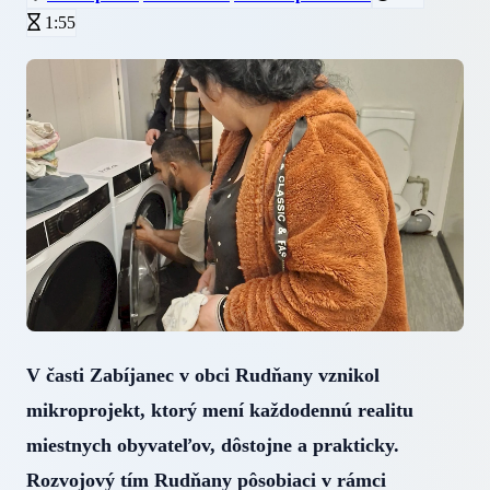
1:55
V časti Zabíjanec v obci Rudňany vznikol
mikroprojekt, ktorý mení každodennú realitu
miestnych obyvateľov, dôstojne a prakticky.
Rozvojový tím Rudňany pôsobiaci v rámci