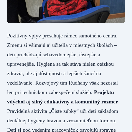
Pozitívny vplyv presahuje rámec samotného centra.
Zmenu si všímajú aj učitelia v miestnych školách –
deti prichádzajú sebavedomejšie, čistejšie a
upravenejšie. Hygiena sa tak stáva nielen otázkou
zdravia, ale aj dôstojnosti a lepších šancí na
vzdelávanie. Rozvojový tím Rudňany však nezostal
len pri technickom zabezpečení služieb.
Projektu
vdýchol aj silný edukatívny a komunitný rozmer.
Pravidelná aktivita „Čisté zúbky“ učí deti základom
dentálnej hygieny hravou a zrozumiteľnou formou.
Deti si pod vedením pracovníčok osvojujú správne