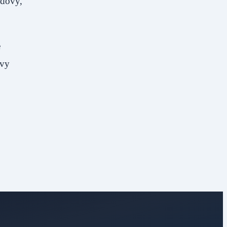
udovy,“
e
ovy