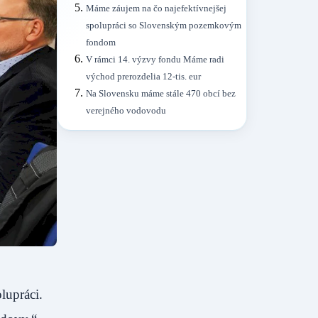
Máme záujem na čo najefektívnejšej
spolupráci so Slovenským pozemkovým
fondom
V rámci 14. výzvy fondu Máme radi
východ prerozdelia 12-tis. eur
Na Slovensku máme stále 470 obcí bez
verejného vodovodu
lupráci.