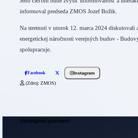
Jeho cieľom bude zvýšiť informovanosť a intera
informoval predseda ZMOS Jozef Božik.
Na stretnutí v utorok 12. marca 2024 diskutovali
energetickej náročnosti verejných budov - Budov
spolupracuje.
Instagram
Facebook
(Zdroj: ZMOS)
Strategickí partneri