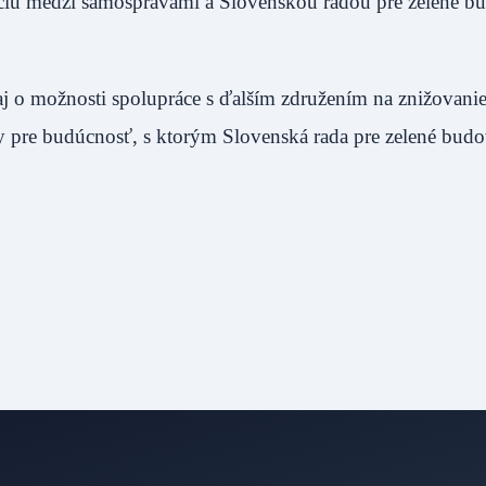
kciu medzi samosprávami a Slovenskou radou pre zelené b
 aj o možnosti spolupráce s ďalším združením na znižovani
y pre budúcnosť, s ktorým Slovenská rada pre zelené bud