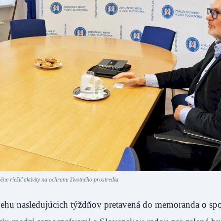
e riešiť aktivity na ochranu životného prostredia
ebehu nasledujúcich týždňov pretavená do memoranda o spo