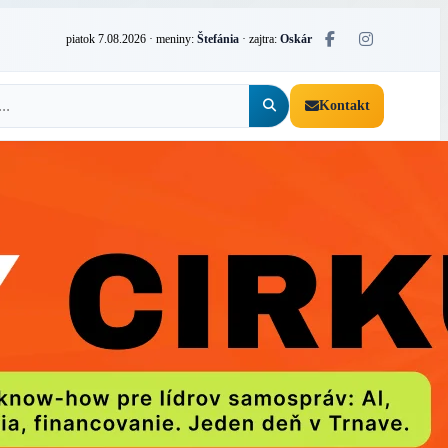
piatok 7.08.2026
· meniny:
Štefánia
· zajtra:
Oskár
Kontakt