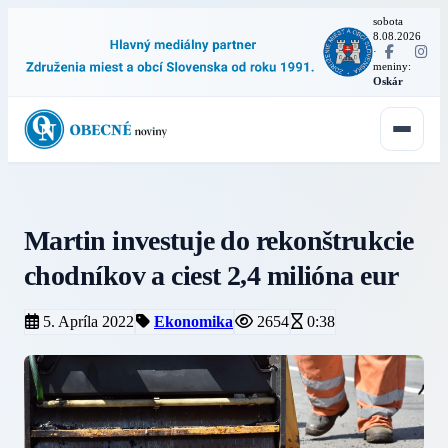
sobota
8.08.2026
·
meniny:
Oskár
Martin investuje do rekonštrukcie
chodníkov a ciest 2,4 milióna eur
5. Apríla 2022
Ekonomika
2654
0:38