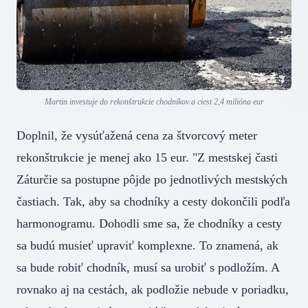
Martin investuje do rekonštrukcie chodníkov a ciest 2,4 milióna eur
Doplnil, že vysúťažená cena za štvorcový meter
rekonštrukcie je menej ako 15 eur. "Z mestskej časti
Záturčie sa postupne pôjde po jednotlivých mestských
častiach. Tak, aby sa chodníky a cesty dokončili podľa
harmonogramu. Dohodli sme sa, že chodníky a cesty
sa budú musieť upraviť komplexne. To znamená, ak
sa bude robiť chodník, musí sa urobiť s podložím. A
rovnako aj na cestách, ak podložie nebude v poriadku,