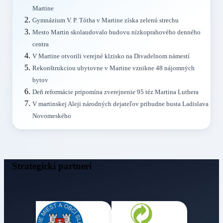
Martine
Gymnázium V. P. Tótha v Martine získa zelenú strechu
Mesto Martin skolaudovalo budovu nízkoprahového denného
centra
V Martine otvorili verejné klzisko na Divadelnom námestí
Rekonštrukciou ubytovne v Martine vznikne 48 nájomných
bytov
Deň reformácie pripomína zverejnenie 95 téz Martina Luthera
V martinskej Aleji národných dejateľov pribudne busta Ladislava
Novomeského
Strategickí partneri