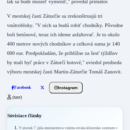
tak sa bude musieť vymeniť," povedal primátor.
V mestskej časti Záturčie sa zrekonštruujú tri
vnútrobloky. "V nich sa budú robiť chodníky. Pôvodne
boli betónové, teraz ich ideme asfaltovať. Je to okolo
400 metrov nových chodníkov a celková suma je 140
000 eur. Predpokladám, že približne za šesť týždňov
by mali byť práce v Záturčí hotové," uviedol predseda
výboru mestskej časti Martin-Záturčie Tomáš Zanovit.
Instagram
Facebook
(tasr)
Súvisiace články
V utorok 7. júla ministerstvo vnútra otvára klientske centrum v