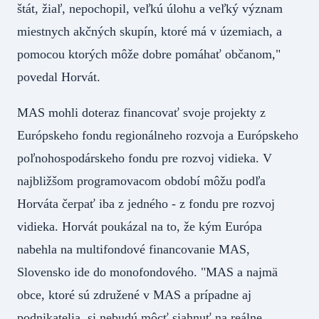
štát, žiaľ, nepochopil, veľkú úlohu a veľký význam
miestnych akčných skupín, ktoré má v územiach, a
pomocou ktorých môže dobre pomáhať občanom,"
povedal Horvát.
MAS mohli doteraz financovať svoje projekty z
Európskeho fondu regionálneho rozvoja a Európskeho
poľnohospodárskeho fondu pre rozvoj vidieka. V
najbližšom programovacom období môžu podľa
Horváta čerpať iba z jedného - z fondu pre rozvoj
vidieka. Horvát poukázal na to, že kým Európa
nabehla na multifondové financovanie MAS,
Slovensko ide do monofondového. "MAS a najmä
obce, ktoré sú združené v MAS a prípadne aj
podnikatelia, si nebudú môcť siahnuť na reálne