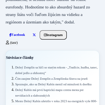
eurofondy. Hodnotíme to ako absurdný hazard zo
strany štátu voči ľuďom žijúcim na vidieku a
regiónom a územiam ako takým," dodal.
Instagram
Facebook
(tasr)
Súvisiace články
Dolný Zemplín sa lúči so starým rokom - „Tradície, hudba, tanec,
dobré jedlo a ohňostroj“
Čím zaujme Dolný Zemplín a Zemplínska šírava na jeseň
Spoznajte, ako sa Dolný Kubín menil od minulosti k dnešku
Dolný Kubín má prvú haptickú mapu centra mesta pre
nevidiacich a slabozrakých
Mesto Dolný Kubín ušetrilo v roku 2023 na energiách vyše 800-