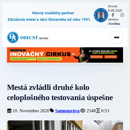
štvrtok
6.08.2026
·
meniny:
Jozefína
Mestá zvládli druhé kolo
celoplošného testovania úspešne
10. Novembra 2020
Samospráva
2548
0:53