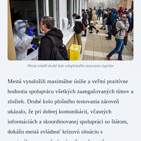
Mestá zvládli druhé kolo celoplošného testovania úspešne
Mestá vynaložili maximálne úsilie a veľmi pozitívne
hodnotia spoluprácu všetkých zaangažovaných tímov a
zložiek. Druhé kolo plošného testovania zároveň
ukázalo, že pri dobrej komunikácii, včasných
informáciách a skoordinovanej spolupráci so štátom,
dokážu mestá zvládnuť krízovú situáciu s