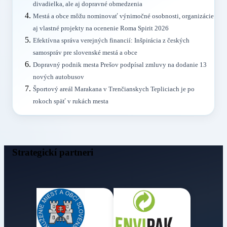
divadielka, ale aj dopravné obmedzenia
Mestá a obce môžu nominovať výnimočné osobnosti, organizácie
aj vlastné projekty na ocenenie Roma Spirit 2026
Efektívna správa verejných financií: Inšpirácia z českých
samospráv pre slovenské mestá a obce
Dopravný podnik mesta Prešov podpísal zmluvy na dodanie 13
nových autobusov
Športový areál Marakana v Trenčianskych Tepliciach je po
rokoch späť v rukách mesta
Strategickí partneri