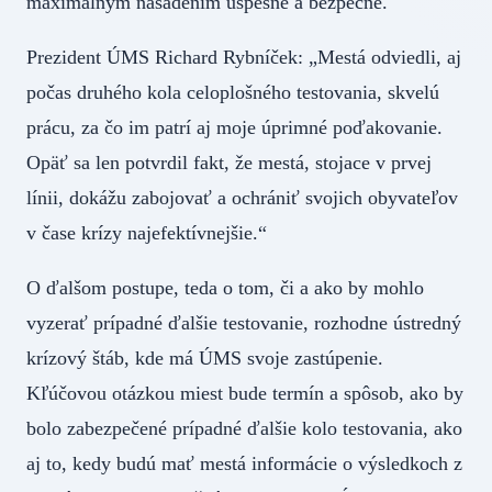
maximálnym nasadením úspešne a bezpečne.
Prezident ÚMS Richard Rybníček: „Mestá odviedli, aj
počas druhého kola celoplošného testovania, skvelú
prácu, za čo im patrí aj moje úprimné poďakovanie.
Opäť sa len potvrdil fakt, že mestá, stojace v prvej
línii, dokážu zabojovať a ochrániť svojich obyvateľov
v čase krízy najefektívnejšie.“
O ďalšom postupe, teda o tom, či a ako by mohlo
vyzerať prípadné ďalšie testovanie, rozhodne ústredný
krízový štáb, kde má ÚMS svoje zastúpenie.
Kľúčovou otázkou miest bude termín a spôsob, ako by
bolo zabezpečené prípadné ďalšie kolo testovania, ako
aj to, kedy budú mať mestá informácie o výsledkoch z