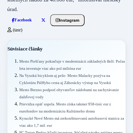
úrad.
Instagram
Facebook
(tasr)
Súvisiace články
Mesto Piešťany pokračuje v modernizácii základných škôl: Počas
leta investuje viac ako pol milióna eur
Na Vysokú bicyklom aj pešo: Mesto Malacky pozýva na
Cyklotúru Pálffyho cesta aj Záhorácky výstup na Vysokú
Mesto Brezno podporí obyvateľov nádobami na zachytávanie
dažďovej vody
Prievidza opäť uspela. Mesto získa takmer 958-tisíc eur z
eurofondov na modernizáciu Kultúrneho domu
Kysucké Nové Mesto má zrekonštruovanú autobusovú stanicu za
viac ako 1,7 mil. eur
FC Tatran Prešov hľadá investora. Súťažné návrhy prijíma mesto