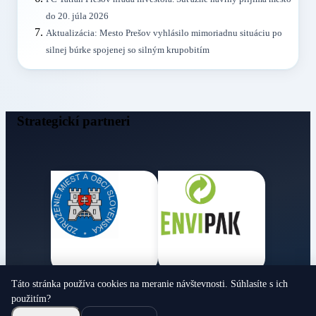
do 20. júla 2026
Aktualizácia: Mesto Prešov vyhlásilo mimoriadnu situáciu po
silnej búrke spojenej so silným krupobitím
Strategickí partneri
Táto stránka používa cookies na meranie návštevnosti. Súhlasíte s ich
Obecné noviny
použitím?