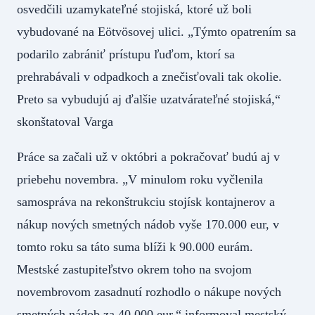
osvedčili uzamykateľné stojiská, ktoré už boli
vybudované na Eötvösovej ulici. „Týmto opatrením sa
podarilo zabrániť prístupu ľuďom, ktorí sa
prehrabávali v odpadkoch a znečisťovali tak okolie.
Preto sa vybudujú aj ďalšie uzatvárateľné stojiská,“
skonštatoval Varga
Práce sa začali už v októbri a pokračovať budú aj v
priebehu novembra. „V minulom roku vyčlenila
samospráva na rekonštrukciu stojísk kontajnerov a
nákup nových smetných nádob vyše 170.000 eur, v
tomto roku sa táto suma blíži k 90.000 eurám.
Mestské zastupiteľstvo okrem toho na svojom
novembrovom zasadnutí rozhodlo o nákupe nových
smetných nádob za 40.000 eur,“ informoval mestský