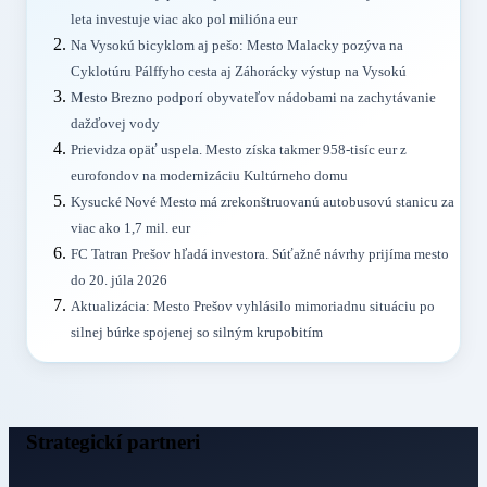
leta investuje viac ako pol milióna eur
Na Vysokú bicyklom aj pešo: Mesto Malacky pozýva na
Cyklotúru Pálffyho cesta aj Záhorácky výstup na Vysokú
Mesto Brezno podporí obyvateľov nádobami na zachytávanie
dažďovej vody
Prievidza opäť uspela. Mesto získa takmer 958-tisíc eur z
eurofondov na modernizáciu Kultúrneho domu
Kysucké Nové Mesto má zrekonštruovanú autobusovú stanicu za
viac ako 1,7 mil. eur
FC Tatran Prešov hľadá investora. Súťažné návrhy prijíma mesto
do 20. júla 2026
Aktualizácia: Mesto Prešov vyhlásilo mimoriadnu situáciu po
silnej búrke spojenej so silným krupobitím
Strategickí partneri