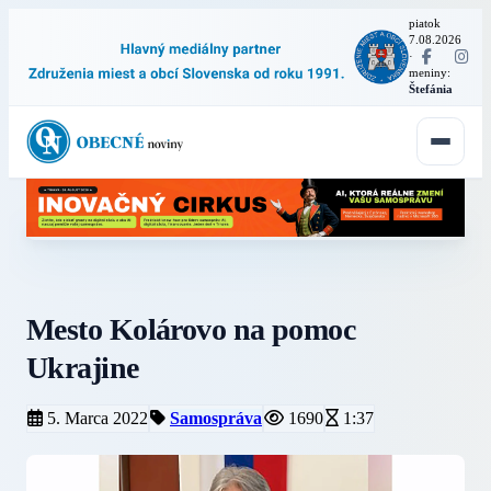
piatok
7.08.2026
·
meniny:
Štefánia
Mesto Kolárovo na pomoc
Ukrajine
5. Marca 2022
Samospráva
1690
1:37