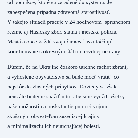
od podnikov, ktoré sú zaradené do systému. Je
zabezpečená prípadná zdravotná starostlivosť.
V takejto situácii pracuje v 24 hodinovom sprísnenom
režime aj Hasičský zbor, štátna i mestská polícia.
Mestá a obce každú svoju činnosť uskutočňujú
koordinovane s okresným štábom civilnej ochrany.
Dúfam, že na Ukrajine čoskoro utíchne rachot zbraní,
a vyhostené obyvateľstvo sa bude môcť vrátiť čo
najskôr do vlastných príbytkov. Dovtedy sa však
neustále budeme snažiť o to, aby sme využili všetky
naše možnosti na poskytnutie pomoci vojnou
skúšaným obyvateľom susediacej krajiny
a minimalizáciu ich neutíchajúcej bolesti.