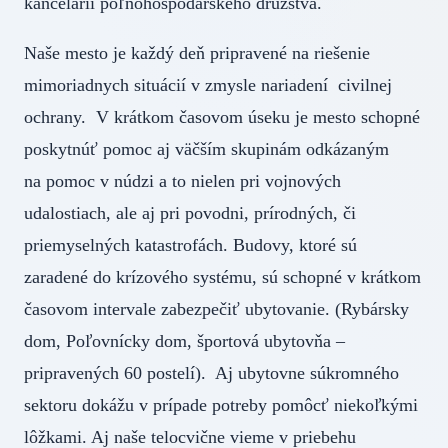
kancelárii poľnohospodárskeho družstva.
Naše mesto je každý deň pripravené na riešenie
mimoriadnych situácií v zmysle nariadení civilnej
ochrany. V krátkom časovom úseku je mesto schopné
poskytnúť pomoc aj väčším skupinám odkázaným
na pomoc v núdzi a to nielen pri vojnových
udalostiach, ale aj pri povodni, prírodných, či
priemyselných katastrofách. Budovy, ktoré sú
zaradené do krízového systému, sú schopné v krátkom
časovom intervale zabezpečiť ubytovanie. (Rybársky
dom, Poľovnícky dom, športová ubytovňa –
pripravených 60 postelí). Aj ubytovne súkromného
sektoru dokážu v prípade potreby pomôcť niekoľkými
lôžkami. Aj naše telocvične vieme v priebehu