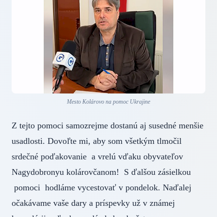
Mesto Kolárovo na pomoc Ukrajine
Z tejto pomoci samozrejme dostanú aj susedné menšie
usadlosti. Dovoľte mi, aby som všetkým tlmočil
srdečné poďakovanie a vrelú vďaku obyvateľov
Nagydobronyu kolárovčanom! S ďalšou zásielkou
pomoci hodláme vycestovať v pondelok. Naďalej
očakávame vaše dary a príspevky už v známej