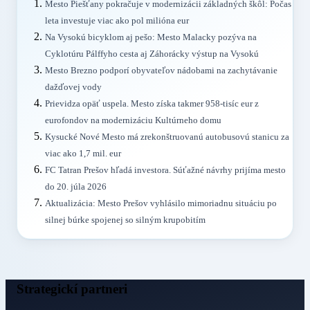
Mesto Piešťany pokračuje v modernizácii základných škôl: Počas
leta investuje viac ako pol milióna eur
Na Vysokú bicyklom aj pešo: Mesto Malacky pozýva na
Cyklotúru Pálffyho cesta aj Záhorácky výstup na Vysokú
Mesto Brezno podporí obyvateľov nádobami na zachytávanie
dažďovej vody
Prievidza opäť uspela. Mesto získa takmer 958-tisíc eur z
eurofondov na modernizáciu Kultúrneho domu
Kysucké Nové Mesto má zrekonštruovanú autobusovú stanicu za
viac ako 1,7 mil. eur
FC Tatran Prešov hľadá investora. Súťažné návrhy prijíma mesto
do 20. júla 2026
Aktualizácia: Mesto Prešov vyhlásilo mimoriadnu situáciu po
silnej búrke spojenej so silným krupobitím
Strategickí partneri