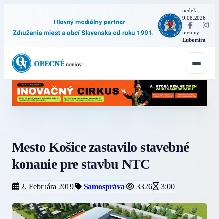
nedeľa
9.08.2026
·
meniny:
Ľubomíra
Mesto Košice zastavilo stavebné
konanie pre stavbu NTC
2. Februára 2019
Samospráva
3326
3:00