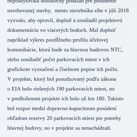
neposkytovala dostatočný podklad pre posúdenie
navrhovanej stavby, mesto stavebníka ešte v júli 2018
vyzvalo, aby opravil, doplnil a zosúladil projektovú
dokumentáciu vo viacerých bodoch. Mal doplniť
napríklad výkres pozdĺžneho profilu účelovej
komunikácie, ktorá bude za hlavnou budovou NTC,
alebo zosúladiť počet parkovacích miest v ich
grafickom vyznačení a číselnom popise ich počtu.
V projekte, ktorý bol posudzovaný podľa zákona
o EIA bolo riešených 190 parkovacích miest, no
v predloženom projekte ich bolo už len 180. Takisto
bol rozpor medzi dopravno-kapacitnom posúdení
ohľadom rezervy 20 parkovacích miest pre potreby
hlavnej budovy, no v projekte sa nenachádzali.