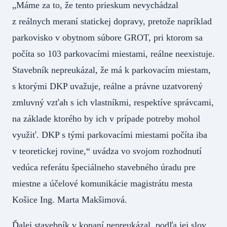
„Máme za to, že tento prieskum nevychádzal
z reálnych meraní statickej dopravy, pretože napríklad
parkovisko v obytnom súbore GROT, pri ktorom sa
počíta so 103 parkovacími miestami, reálne neexistuje.
Stavebník nepreukázal, že má k parkovacím miestam,
s ktorými DKP uvažuje, reálne a právne uzatvorený
zmluvný vzťah s ich vlastníkmi, respektíve správcami,
na základe ktorého by ich v prípade potreby mohol
využiť. DKP s tými parkovacími miestami počíta iba
v teoretickej rovine,“ uvádza vo svojom rozhodnutí
vedúca referátu špeciálneho stavebného úradu pre
miestne a účelové komunikácie magistrátu mesta
Košice Ing. Marta Makšimová.
Ďalej stavebník v konaní nepreukázal, podľa jej slov,