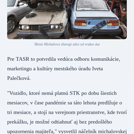
Mesto Michalovce zbavuje ulice od vrakov áut
Pre TASR to potvrdila vedúca odboru komunikácie,
marketingu a kultúry mestského úradu Iveta
Palečková.
"Vozidlo, ktoré nemá platnú STK po dobu šiestich
mesiacov, v čase pandémie sa táto lehota predlžuje o
tri mesiace, a stojí na verejnom priestranstve, kde tvorí
prekážku, je možné odtiahnuť aj bez predošlého
upozornenia majiteľa," vysvetlil náčelník michalovskej