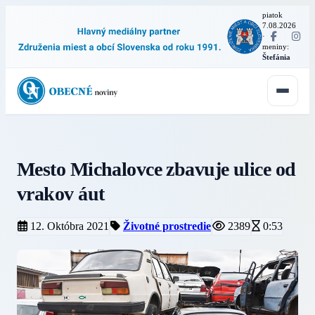
piatok
7.08.2026
·
meniny:
Štefánia
Mesto Michalovce zbavuje ulice od
vrakov áut
12. Októbra 2021
Životné prostredie
2389
0:53