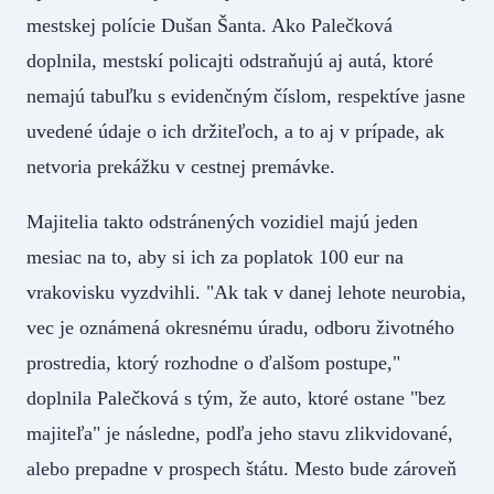
mestskej polície Dušan Šanta. Ako Palečková
doplnila, mestskí policajti odstraňujú aj autá, ktoré
nemajú tabuľku s evidenčným číslom, respektíve jasne
uvedené údaje o ich držiteľoch, a to aj v prípade, ak
netvoria prekážku v cestnej premávke.
Majitelia takto odstránených vozidiel majú jeden
mesiac na to, aby si ich za poplatok 100 eur na
vrakovisku vyzdvihli. "Ak tak v danej lehote neurobia,
vec je oznámená okresnému úradu, odboru životného
prostredia, ktorý rozhodne o ďalšom postupe,"
doplnila Palečková s tým, že auto, ktoré ostane "bez
majiteľa" je následne, podľa jeho stavu zlikvidované,
alebo prepadne v prospech štátu. Mesto bude zároveň