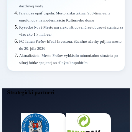
dažďovej vody
Prievidza opäť uspela. Mesto získa takmer 958-tisíc eur z
eurofondov na modernizáciu Kultúrneho domu
Kysucké Nové Mesto má zrekonštruovanú autobusovú stanicu za
viac ako 1,7 mil. eur
FC Tatran Prešov hľadá investora. Súťažné návrhy prijíma mesto
do 20. júla 2026
Aktualizácia: Mesto Prešov vyhlásilo mimoriadnu situáciu po
silnej búrke spojenej so silným krupobitím
Strategickí partneri