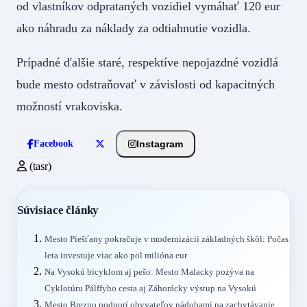
od vlastníkov odprataných vozidiel vymáhať 120 eur
ako náhradu za náklady za odtiahnutie vozidla.
Prípadné ďalšie staré, respektíve nepojazdné vozidlá
bude mesto odstraňovať v závislosti od kapacitných
možností vrakoviska.
Instagram
Facebook
(tasr)
Súvisiace články
Mesto Piešťany pokračuje v modernizácii základných škôl: Počas
leta investuje viac ako pol milióna eur
Na Vysokú bicyklom aj pešo: Mesto Malacky pozýva na
Cyklotúru Pálffyho cesta aj Záhorácky výstup na Vysokú
Mesto Brezno podporí obyvateľov nádobami na zachytávanie