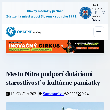
piatok
7.08.2026
·
meniny:
Štefánia
Mesto Nitra podporí dotáciami
starostlivosť o kultúrne pamiatky
13. Októbra 2021
Samospráva
2223
0:24