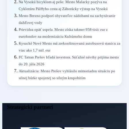
Na Vysokú bicyklom aj pešo: Mesto Malacky pozýva na
Cyklotúru Pálffyho cesta aj Záhorácky výstup na Vysokú
Mesto Brezno podporí obyvateľov nádobami na zachytávanie
dažďovej vody
Prievidza opäť uspela. Mesto získa takmer 958-tisíc eur z
eurofondov na modernizáciu Kultúrneho domu
Kysucké Nové Mesto má zrekonštruovanú autobusovú stanicu za
viac ako 1,7 mil. eur
FC Tatran Prešov hľadá investora. Súťažné návrhy prijíma mesto
do 20. júla 2026
Aktualizácia: Mesto Prešov vyhlásilo mimoriadnu situáciu po
silnej búrke spojenej so silným krupobitím
Strategickí partneri