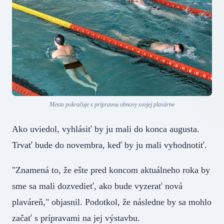
Mesto pokračuje s prípravou obnovy svojej plavárne
Ako uviedol, vyhlásiť by ju mali do konca augusta.
Trvať bude do novembra, keď by ju mali vyhodnotiť.
"Znamená to, že ešte pred koncom aktuálneho roka by
sme sa mali dozvedieť, ako bude vyzerať nová
plaváreň," objasnil. Podotkol, že následne by sa mohlo
začať s prípravami na jej výstavbu.