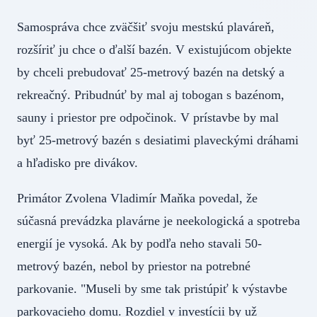
Samospráva chce zväčšiť svoju mestskú plaváreň,
rozšíriť ju chce o ďalší bazén. V existujúcom objekte
by chceli prebudovať 25-metrový bazén na detský a
rekreačný. Pribudnúť by mal aj tobogan s bazénom,
sauny i priestor pre odpočinok. V prístavbe by mal
byť 25-metrový bazén s desiatimi plaveckými dráhami
a hľadisko pre divákov.
Primátor Zvolena Vladimír Maňka povedal, že
súčasná prevádzka plavárne je neekologická a spotreba
energií je vysoká. Ak by podľa neho stavali 50-
metrový bazén, nebol by priestor na potrebné
parkovanie. "Museli by sme tak pristúpiť k výstavbe
parkovacieho domu. Rozdiel v investícii by už