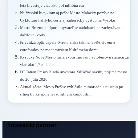
leta investuje viac ako pol milióna eur
Na Vysokú bicyklom aj pešo: Mesto Malacky pozýva na
Cyklotúru Pálffyho cesta aj Záhorácky výstup na Vysokú
Mesto Brezno podporí obyvateľov nádobami na zachytávanie
dažďovej vody
Prievidza opäť uspela. Mesto získa takmer 958-tisíc eur z
eurofondov na modernizáciu Kultúrneho domu
Kysucké Nové Mesto má zrekonštruovanú autobusovú stanicu za
viac ako 1,7 mil. eur
FC Tatran Prešov hľadá investora. Súťažné návrhy prijíma mesto
do 20. júla 2026
Aktualizácia: Mesto Prešov vyhlásilo mimoriadnu situáciu po
silnej búrke spojenej so silným krupobitím
Strategickí partneri