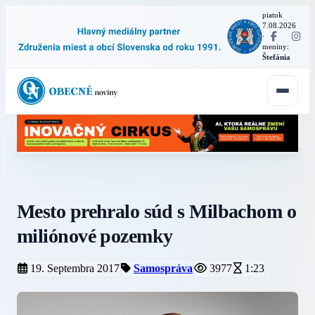
piatok
7.08.2026
·
meniny:
Štefánia
Mesto prehralo súd s Milbachom o
miliónové pozemky
19. Septembra 2017
Samospráva
3977
1:23