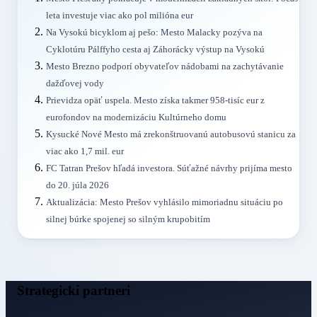
leta investuje viac ako pol milióna eur
Na Vysokú bicyklom aj pešo: Mesto Malacky pozýva na
Cyklotúru Pálffyho cesta aj Záhorácky výstup na Vysokú
Mesto Brezno podporí obyvateľov nádobami na zachytávanie
dažďovej vody
Prievidza opäť uspela. Mesto získa takmer 958-tisíc eur z
eurofondov na modernizáciu Kultúrneho domu
Kysucké Nové Mesto má zrekonštruovanú autobusovú stanicu za
viac ako 1,7 mil. eur
FC Tatran Prešov hľadá investora. Súťažné návrhy prijíma mesto
do 20. júla 2026
Aktualizácia: Mesto Prešov vyhlásilo mimoriadnu situáciu po
silnej búrke spojenej so silným krupobitím
Strategickí partneri