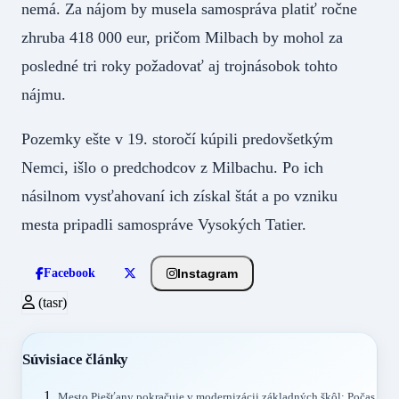
nemá. Za nájom by musela samospráva platiť ročne
zhruba 418 000 eur, pričom Milbach by mohol za
posledné tri roky požadovať aj trojnásobok tohto
nájmu.
Pozemky ešte v 19. storočí kúpili predovšetkým
Nemci, išlo o predchodcov z Milbachu. Po ich
násilnom vysťahovaní ich získal štát a po vzniku
mesta pripadli samospráve Vysokých Tatier.
Instagram
Facebook
(tasr)
Súvisiace články
Mesto Piešťany pokračuje v modernizácii základných škôl: Počas