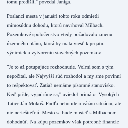
tomu predišli," povedal Janiga.
Poslanci mesta v januári tohto roku odmietli
mimosúdnu dohodu, ktorú navrhoval Milbach.
Pozemkové spoločenstvo vtedy požadovalo zmenu
územného plánu, ktorá by mala viesť k prijatiu
výnimiek a vytvoreniu stavebných pozemkov.
"Je to až potupujúce rozhodnutie. Veľmi som s tým
nepočítal, ale Najvyšší súd rozhodol a my sme povinní
to rešpektovať. Zatiaľ nemáme písomné stanovisko.
Keď príde, vyjadríme sa," uviedol primátor Vysokých
Tatier Ján Mokoš. Podľa neho ide o vážnu situáciu, ale
nie neriešiteľnú. Mesto sa bude musieť s Milbachom
dohodnúť. Na kúpu pozemkov však potrebné financie