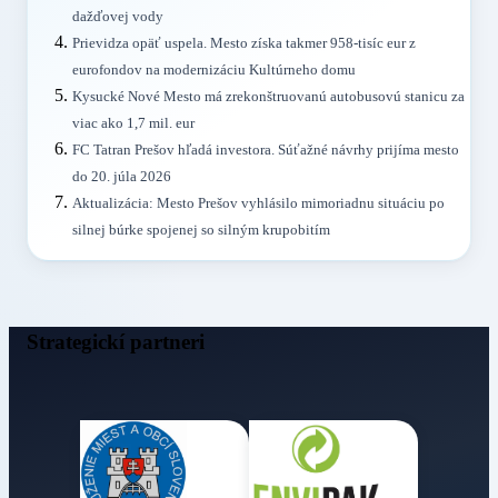
dažďovej vody
Prievidza opäť uspela. Mesto získa takmer 958-tisíc eur z
eurofondov na modernizáciu Kultúrneho domu
Kysucké Nové Mesto má zrekonštruovanú autobusovú stanicu za
viac ako 1,7 mil. eur
FC Tatran Prešov hľadá investora. Súťažné návrhy prijíma mesto
do 20. júla 2026
Aktualizácia: Mesto Prešov vyhlásilo mimoriadnu situáciu po
silnej búrke spojenej so silným krupobitím
Strategickí partneri