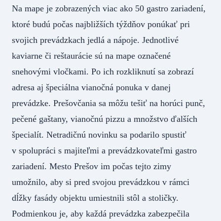
Na mape je zobrazených viac ako 50 gastro zariadení,
ktoré budú počas najbližších týždňov ponúkať pri
svojich prevádzkach jedlá a nápoje. Jednotlivé
kaviarne či reštaurácie sú na mape označené
snehovými vločkami. Po ich rozkliknutí sa zobrazí
adresa aj špeciálna vianočná ponuka v danej
prevádzke. Prešovčania sa môžu tešiť na horúci punč,
pečené gaštany, vianočnú pizzu a množstvo ďalších
špecialít. Netradičnú novinku sa podarilo spustiť
v spolupráci s majiteľmi a prevádzkovateľmi gastro
zariadení. Mesto Prešov im počas tejto zimy
umožnilo, aby si pred svojou prevádzkou v rámci
dĺžky fasády objektu umiestnili stôl a stoličky.
Podmienkou je, aby každá prevádzka zabezpečila