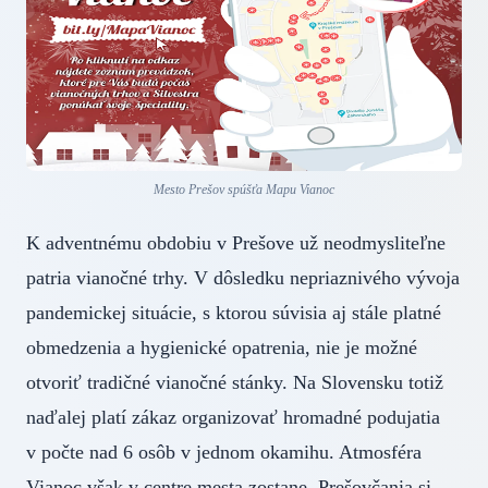
Mesto Prešov spúšťa Mapu Vianoc
K adventnému obdobiu v Prešove už neodmysliteľne
patria vianočné trhy. V dôsledku nepriaznivého vývoja
pandemickej situácie, s ktorou súvisia aj stále platné
obmedzenia a hygienické opatrenia, nie je možné
otvoriť tradičné vianočné stánky. Na Slovensku totiž
naďalej platí zákaz organizovať hromadné podujatia
v počte nad 6 osôb v jednom okamihu. Atmosféra
Vianoc však v centre mesta zostane. Prešovčania si