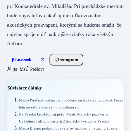
pri Konkatedrále sv. Mikuláša. Pri prechádzke mestom
bude obyvateľov čakať aj niekoľko vizuálno-
akustických prekvapení, ktorými sa budeme snažiť čo
najviac spríjemniť najkrajšie sviatky roka všetkým
ľuďom.
Instagram
Facebook
(ts- MsÚ Prešov)
Súvisiace články
Mesto Piešťany pokračuje v modernizácii základných škôl: Počas
leta investuje viac ako pol milióna eur
Na Vysokú bicyklom aj pešo: Mesto Malacky pozýva na
Cyklotúru Pálffyho cesta aj Záhorácky výstup na Vysokú
Mesto Brezno podporí obyvateľov nádobami na zachytávanie