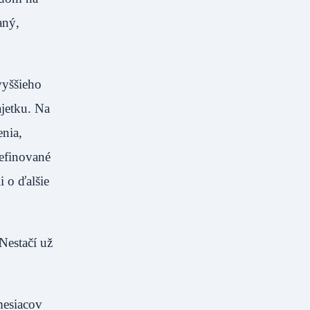
aný,
vyššieho
jetku. Na
enia,
definované
i o ďalšie
Nestačí už
mesiacov