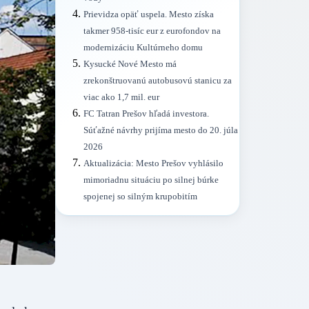
Prievidza opäť uspela. Mesto získa
takmer 958-tisíc eur z eurofondov na
modernizáciu Kultúrneho domu
Kysucké Nové Mesto má
zrekonštruovanú autobusovú stanicu za
viac ako 1,7 mil. eur
FC Tatran Prešov hľadá investora.
Súťažné návrhy prijíma mesto do 20. júla
2026
Aktualizácia: Mesto Prešov vyhlásilo
mimoriadnu situáciu po silnej búrke
spojenej so silným krupobitím