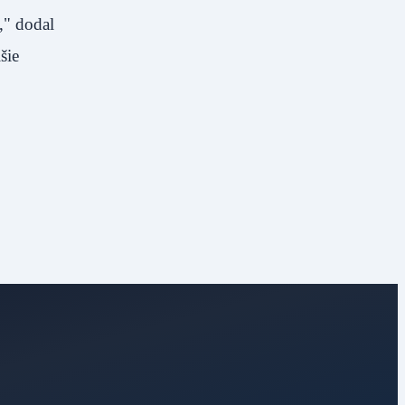
," dodal
šie