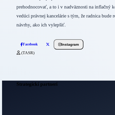
prehodnocovať, a to i v nadväznosti na inflačný ko
vedúci právnej kancelárie s tým, že radnica bude 
návrhy, ako ich vylepšiť.
Instagram
Facebook
(TASR)
Strategickí partneri