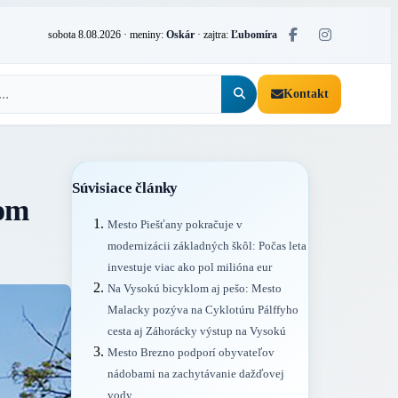
sobota 8.08.2026
· meniny:
Oskár
· zajtra:
Ľubomíra
Kontakt
Súvisiace články
kom
Mesto Piešťany pokračuje v
modernizácii základných škôl: Počas leta
investuje viac ako pol milióna eur
Na Vysokú bicyklom aj pešo: Mesto
Malacky pozýva na Cyklotúru Pálffyho
cesta aj Záhorácky výstup na Vysokú
Mesto Brezno podporí obyvateľov
nádobami na zachytávanie dažďovej
vody