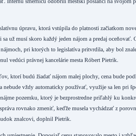
ť. Internú smernicu odobrili mestskí poslanci na svojom
latívnu úpravu, ktorá vstúpila do platnosti začiatkom nov
i sa už musí skoro každý jeden nájom a predaj oceňovať. 
nájmoch, pri ktorých to legislatíva pritvrdila, aby bol zna
enul vedúci právnej kancelárie mesta Róbert Pietrik.
eľov, ktorí budú žiadať nájom malej plochy, cena bude po
 nebude vždy automaticky používať, využije sa len pri šp
renájme pozemku, ktorý je bezprostredne priľahlý ku konkr
správa rovnako zmeniť, keďže musela vychádzať z porov
posudok znalcovi, doplnil Pietrik.
ich umiestnenie. Doposiaľ cenu stanovovalo mesto i vzhľ