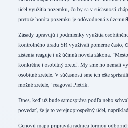
účel využitia pozemku, čo by sa v súčasnosti cháp
pretože bonita pozemku je odôvodnená z územ
Zásady upravujú i podmienky využitia osobitného 
kontrolného úradu SR využívali pomerne často, 
zistenia reaguje i už účinná novela zákona. "Mes
konkrétne i osobitný zreteľ. My sme ho nemali vy
osobitné zretele. V súčasnosti sme ich ešte sprísnil
možné zretele," reagoval Pietrik.
Dnes, keď už bude samospráva podľa neho schvaľo
povedať, že je to verejnoprospešný účel, naprík
Cenovú mapu pripravila radnica formou odbornéh