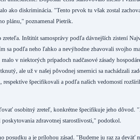
alo ako diskriminácia. "Tento prvok tu však zostal zachov
ného plánu," poznamenal Pietrik.
zreteľa. Inštitút samosprávy podľa dávnejších zistení Naj
čím sa podľa neho ľahko a nevýhodne zbavovali svojho ma
to malo v niektorých prípadoch nadčasové zásady hospodár
tknutý, ale už v našej pôvodnej smernici sa nachádzali za
i, respektíve špecifikovali a podľa našich vedomostí rozšíril
vať osobitný zreteľ, konkrétne špecifikuje jeho dôvod. "
lad poskytovania zdravotnej starostlivosti," podotkol.
o posudku a je prílohou zásad. "Budeme ju raz za deväť 