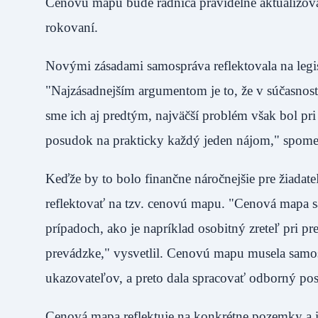
Cenovú mapu bude radnica pravidelne aktualizova
rokovaní.
Novými zásadami samospráva reflektovala na legis
"Najzásadnejším argumentom je to, že v súčasnost
sme ich aj predtým, najväčší problém však bol pri 
posudok na prakticky každý jeden nájom," spom
Keďže by to bolo finančne náročnejšie pre žiadat
reflektovať na tzv. cenovú mapu. "Cenová mapa sa
prípadoch, ako je napríklad osobitný zreteľ pri p
prevádzke," vysvetlil. Cenovú mapu musela samo
ukazovateľov, a preto dala spracovať odborný 
Cenová mapa reflektuje na konkrétne pozemky a 