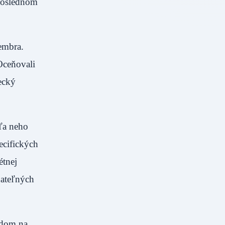
 poslednom
embra.
Oceňovali
lecký
dľa neho
ecifických
étnej
nateľných
adom na