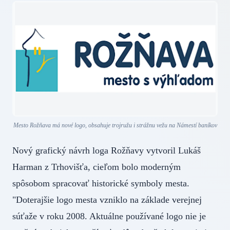
Mesto Rožňava má nové logo, obsahuje trojružu i strážnu vežu na Námestí baníkov
Nový grafický návrh loga Rožňavy vytvoril Lukáš
Harman z Trhovišťa, cieľom bolo moderným
spôsobom spracovať historické symboly mesta.
"Doterajšie logo mesta vzniklo na základe verejnej
súťaže v roku 2008. Aktuálne používané logo nie je