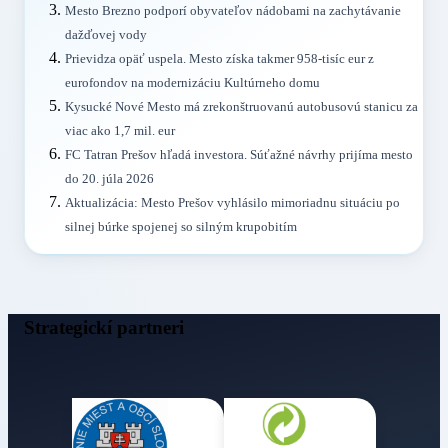
Mesto Brezno podporí obyvateľov nádobami na zachytávanie
dažďovej vody
Prievidza opäť uspela. Mesto získa takmer 958-tisíc eur z
eurofondov na modernizáciu Kultúrneho domu
Kysucké Nové Mesto má zrekonštruovanú autobusovú stanicu za
viac ako 1,7 mil. eur
FC Tatran Prešov hľadá investora. Súťažné návrhy prijíma mesto
do 20. júla 2026
Aktualizácia: Mesto Prešov vyhlásilo mimoriadnu situáciu po
silnej búrke spojenej so silným krupobitím
Strategickí partneri