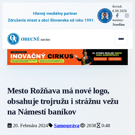
štvrtok
6.08.2026
·
meniny:
Jozefína
Mesto Rožňava má nové logo,
obsahuje trojružu i strážnu vežu
na Námestí baníkov
20. Februára 2024
Samospráva
2038
0:48