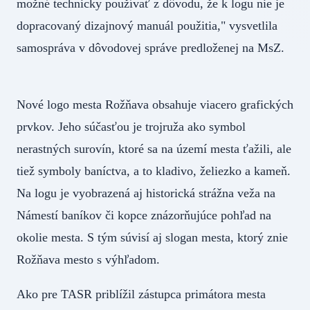
možné technicky používať z dôvodu, že k logu nie je
dopracovaný dizajnový manuál použitia," vysvetlila
samospráva v dôvodovej správe predloženej na MsZ.
Nové logo mesta Rožňava obsahuje viacero grafických
prvkov. Jeho súčasťou je trojruža ako symbol
nerastných surovín, ktoré sa na území mesta ťažili, ale
tiež symboly baníctva, a to kladivo, želiezko a kameň.
Na logu je vyobrazená aj historická strážna veža na
Námestí baníkov či kopce znázorňujúce pohľad na
okolie mesta. S tým súvisí aj slogan mesta, ktorý znie
Rožňava mesto s výhľadom.
Ako pre TASR priblížil zástupca primátora mesta