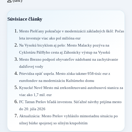
(tasr)
Súvisiace články
Mesto Piešťany pokračuje v modernizácii základných škôl: Počas
leta investuje viac ako pol milióna eur
Na Vysokú bicyklom aj pešo: Mesto Malacky pozýva na
Cyklotúru Pálffyho cesta aj Záhorácky výstup na Vysokú
Mesto Brezno podporí obyvateľov nádobami na zachytávanie
dažďovej vody
Prievidza opäť uspela. Mesto získa takmer 958-tisíc eur z
eurofondov na modernizáciu Kultúrneho domu
Kysucké Nové Mesto má zrekonštruovanú autobusovú stanicu za
viac ako 1,7 mil. eur
FC Tatran Prešov hľadá investora. Súťažné návrhy prijíma mesto
do 20. júla 2026
Aktualizácia: Mesto Prešov vyhlásilo mimoriadnu situáciu po
silnej búrke spojenej so silným krupobitím