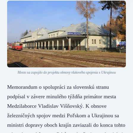
Mesto sa zapojilo do projektu obnovy vlakového spojenia s Ukrajinou
Memorandum o spolupráci za slovenskú stranu
podpísal v závere minulého týždňa primátor mesta
Medzilaborce Vladislav Višňovský. K obnove
železničných spojov medzi Poľskom a Ukrajinou sa
ministri dopravy oboch krajín zaviazali do konca tohto