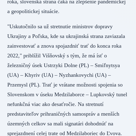
roka, slovenská strana čaká na zlepšenie pandemickej
a geopolitickej situácie.
"Uskutočnilo sa už stretnutie ministrov dopravy
Ukrajiny a Poľska, kde sa ukrajinská strana zaviazala
zainvestovať a znova spojazdniť trať do konca roka
2022," priblížil Višňovský s tým, že má ísť o
železničný úsek Ustrzyki Dolne (PL) – Smiľnytsya
(UA) – Khyriv (UA) – Nyzhankovychi (UA) –
Przemysl (PL). Trať je vrátane možnosti spojenia so
Slovenskom v úseku Medzilaborce – Lupkovský tunel
nefunkčná viac ako desaťročie. Na stretnutí
predstaviteľov prihraničných samospráv a menších
územných celkov sa mali signatári dohodnúť na
sprejazdnení celej trate od Medzilaboriec do Ľvova.