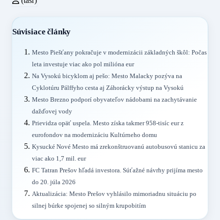
(tasr)
Súvisiace články
Mesto Piešťany pokračuje v modernizácii základných škôl: Počas
leta investuje viac ako pol milióna eur
Na Vysokú bicyklom aj pešo: Mesto Malacky pozýva na
Cyklotúru Pálffyho cesta aj Záhorácky výstup na Vysokú
Mesto Brezno podporí obyvateľov nádobami na zachytávanie
dažďovej vody
Prievidza opäť uspela. Mesto získa takmer 958-tisíc eur z
eurofondov na modernizáciu Kultúrneho domu
Kysucké Nové Mesto má zrekonštruovanú autobusovú stanicu za
viac ako 1,7 mil. eur
FC Tatran Prešov hľadá investora. Súťažné návrhy prijíma mesto
do 20. júla 2026
Aktualizácia: Mesto Prešov vyhlásilo mimoriadnu situáciu po
silnej búrke spojenej so silným krupobitím