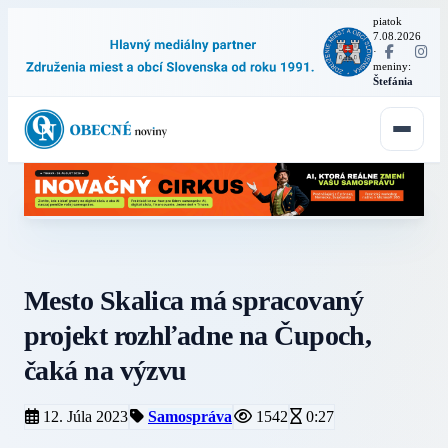
piatok
7.08.2026
·
meniny:
Štefánia
Mesto Skalica má spracovaný
projekt rozhľadne na Čupoch,
čaká na výzvu
12. Júla 2023
Samospráva
1542
0:27