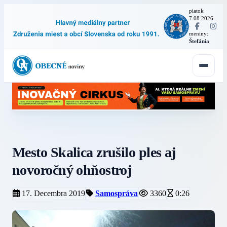
piatok
7.08.2026
·
meniny:
Štefánia
Mesto Skalica zrušilo ples aj
novoročný ohňostroj
17. Decembra 2019
Samospráva
3360
0:26