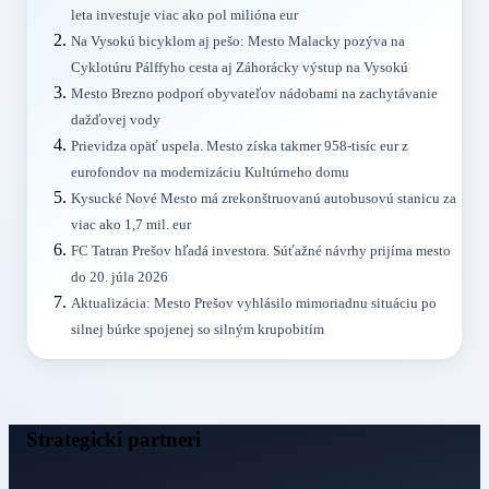
leta investuje viac ako pol milióna eur
Na Vysokú bicyklom aj pešo: Mesto Malacky pozýva na
Cyklotúru Pálffyho cesta aj Záhorácky výstup na Vysokú
Mesto Brezno podporí obyvateľov nádobami na zachytávanie
dažďovej vody
Prievidza opäť uspela. Mesto získa takmer 958-tisíc eur z
eurofondov na modernizáciu Kultúrneho domu
Kysucké Nové Mesto má zrekonštruovanú autobusovú stanicu za
viac ako 1,7 mil. eur
FC Tatran Prešov hľadá investora. Súťažné návrhy prijíma mesto
do 20. júla 2026
Aktualizácia: Mesto Prešov vyhlásilo mimoriadnu situáciu po
silnej búrke spojenej so silným krupobitím
Strategickí partneri