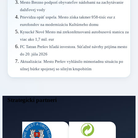
Mesto Brezno podporí obyvateľov nádobami na zachytávanie
dažďovej vody
Prievidza opäť uspela. Mesto získa takmer 958-tisíc eur z
eurofondov na modernizáciu Kultúrneho domu
Kysucké Nové Mesto má zrekonštruovanú autobusovú stanicu za
viac ako 1,7 mil. eur
FC Tatran Prešov hľadá investora. Súťažné návrhy prijíma mesto
do 20. júla 2026
Aktualizácia: Mesto Prešov vyhlásilo mimoriadnu situáciu po
silnej búrke spojenej so silným krupobitím
Strategickí partneri