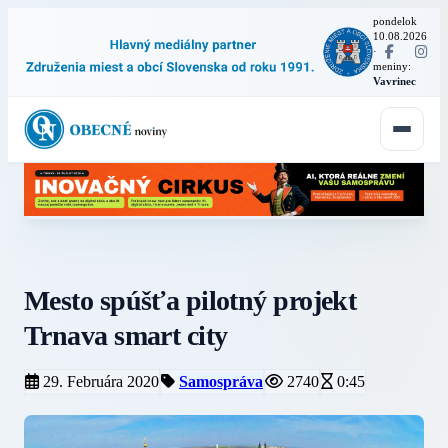
pondelok
10.08.2026
·
meniny:
Vavrinec
Mesto spúšťa pilotný projekt
Trnava smart city
29. Februára 2020
Samospráva
2740
0:45