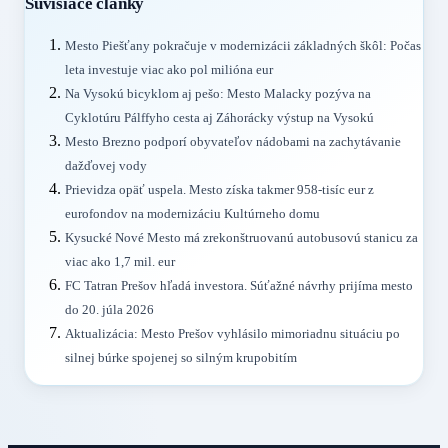
Súvisiace články
Mesto Piešťany pokračuje v modernizácii základných škôl: Počas
leta investuje viac ako pol milióna eur
Na Vysokú bicyklom aj pešo: Mesto Malacky pozýva na
Cyklotúru Pálffyho cesta aj Záhorácky výstup na Vysokú
Mesto Brezno podporí obyvateľov nádobami na zachytávanie
dažďovej vody
Prievidza opäť uspela. Mesto získa takmer 958-tisíc eur z
eurofondov na modernizáciu Kultúrneho domu
Kysucké Nové Mesto má zrekonštruovanú autobusovú stanicu za
viac ako 1,7 mil. eur
FC Tatran Prešov hľadá investora. Súťažné návrhy prijíma mesto
do 20. júla 2026
Aktualizácia: Mesto Prešov vyhlásilo mimoriadnu situáciu po
silnej búrke spojenej so silným krupobitím