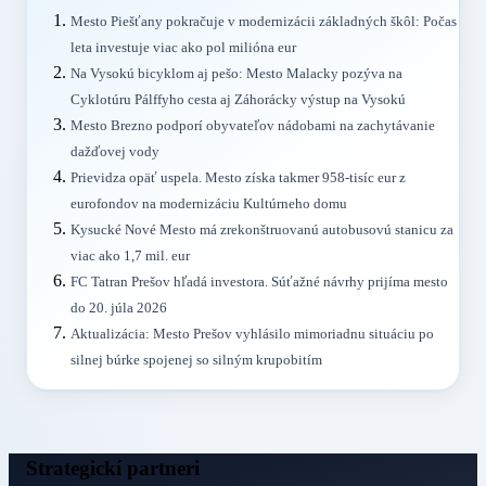
Mesto Piešťany pokračuje v modernizácii základných škôl: Počas
leta investuje viac ako pol milióna eur
Na Vysokú bicyklom aj pešo: Mesto Malacky pozýva na
Cyklotúru Pálffyho cesta aj Záhorácky výstup na Vysokú
Mesto Brezno podporí obyvateľov nádobami na zachytávanie
dažďovej vody
Prievidza opäť uspela. Mesto získa takmer 958-tisíc eur z
eurofondov na modernizáciu Kultúrneho domu
Kysucké Nové Mesto má zrekonštruovanú autobusovú stanicu za
viac ako 1,7 mil. eur
FC Tatran Prešov hľadá investora. Súťažné návrhy prijíma mesto
do 20. júla 2026
Aktualizácia: Mesto Prešov vyhlásilo mimoriadnu situáciu po
silnej búrke spojenej so silným krupobitím
Strategickí partneri