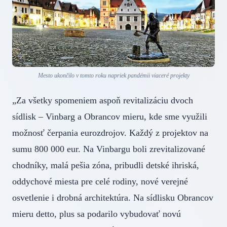
Mesto ukončilo v tomto roku napriek pandémii viaceré projekty
„Za všetky spomeniem aspoň revitalizáciu dvoch
sídlisk – Vinbarg a Obrancov mieru, kde sme využili
možnosť čerpania eurozdrojov. Každý z projektov na
sumu 800 000 eur. Na Vinbargu boli zrevitalizované
chodníky, malá pešia zóna, pribudli detské ihriská,
oddychové miesta pre celé rodiny, nové verejné
osvetlenie i drobná architektúra. Na sídlisku Obrancov
mieru detto, plus sa podarilo vybudovať novú