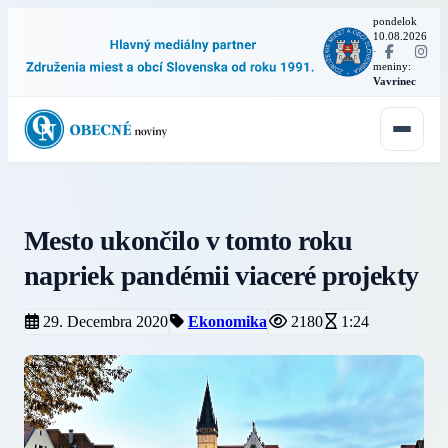
pondelok
10.08.2026
·
meniny:
Vavrinec
Mesto ukončilo v tomto roku
napriek pandémii viaceré projekty
29. Decembra 2020
Ekonomika
2180
1:24