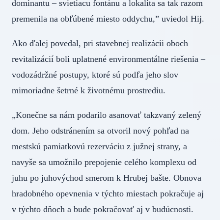
dominantu – svietiacu fontánu a lokalita sa tak razom
premenila na obľúbené miesto oddychu,” uviedol Hij.
Ako ďalej povedal, pri stavebnej realizácii oboch
revitalizácií boli uplatnené environmentálne riešenia –
vodozádržné postupy, ktoré sú podľa jeho slov
mimoriadne šetrné k životnému prostrediu.
„Konečne sa nám podarilo asanovať takzvaný zelený
dom. Jeho odstránením sa otvoril nový pohľad na
mestskú pamiatkovú rezerváciu z južnej strany, a
navyše sa umožnilo prepojenie celého komplexu od
juhu po juhovýchod smerom k Hrubej bašte. Obnova
hradobného opevnenia v týchto miestach pokračuje aj
v týchto dňoch a bude pokračovať aj v budúcnosti.