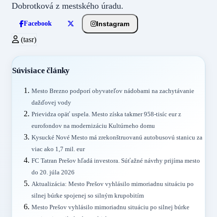
Dobrotková z mestského úradu.
Instagram
Facebook
(tasr)
Súvisiace články
Mesto Brezno podporí obyvateľov nádobami na zachytávanie
dažďovej vody
Prievidza opäť uspela. Mesto získa takmer 958-tisíc eur z
eurofondov na modernizáciu Kultúrneho domu
Kysucké Nové Mesto má zrekonštruovanú autobusovú stanicu za
viac ako 1,7 mil. eur
FC Tatran Prešov hľadá investora. Súťažné návrhy prijíma mesto
do 20. júla 2026
Aktualizácia: Mesto Prešov vyhlásilo mimoriadnu situáciu po
silnej búrke spojenej so silným krupobitím
Mesto Prešov vyhlásilo mimoriadnu situáciu po silnej búrke