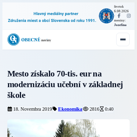
štvrtok
6.08.2026
·
meniny:
Jozefína
Mesto získalo 70-tis. eur na
modernizáciu učební v základnej
škole
18. Novembra 2019
Ekonomika
2816
0:40