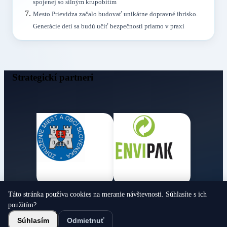
spojenej so silným krupobitím
Mesto Prievidza začalo budovať unikátne dopravné ihrisko.
Generácie detí sa budú učiť bezpečnosti priamo v praxi
Strategickí partneri
Táto stránka používa cookies na meranie návštevnosti. Súhlasíte s ich
Obecné noviny
použitím?
© 2026 Všetky práva vyhradené
Súhlasím
Odmietnuť