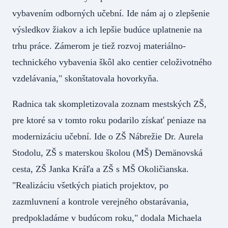
vybavením odborných učební. Ide nám aj o zlepšenie
výsledkov žiakov a ich lepšie budúce uplatnenie na
trhu práce. Zámerom je tiež rozvoj materiálno-
technického vybavenia škôl ako centier celoživotného
vzdelávania," skonštatovala hovorkyňa.
Radnica tak skompletizovala zoznam mestských ZŠ,
pre ktoré sa v tomto roku podarilo získať peniaze na
modernizáciu učební. Ide o ZŠ Nábrežie Dr. Aurela
Stodolu, ZŠ s materskou školou (MŠ) Demänovská
cesta, ZŠ Janka Kráľa a ZŠ s MŠ Okoličianska.
"Realizáciu všetkých piatich projektov, po
zazmluvnení a kontrole verejného obstarávania,
predpokladáme v budúcom roku," dodala Michaela