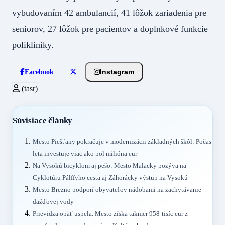
vybudovaním 42 ambulancií, 41 lôžok zariadenia pre
seniorov, 27 lôžok pre pacientov a doplnkové funkcie
polikliniky.
Instagram
Facebook
(tasr)
Súvisiace články
Mesto Piešťany pokračuje v modernizácii základných škôl: Počas
leta investuje viac ako pol milióna eur
Na Vysokú bicyklom aj pešo: Mesto Malacky pozýva na
Cyklotúru Pálffyho cesta aj Záhorácky výstup na Vysokú
Mesto Brezno podporí obyvateľov nádobami na zachytávanie
dažďovej vody
Prievidza opäť uspela. Mesto získa takmer 958-tisíc eur z