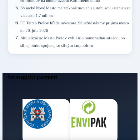
eurofondov na modernizáciu Kultúrneho domu
Kysucké Nové Mesto má zrekonštruovanú autobusovú stanicu za
viac ako 1,7 mil. eur
FC Tatran Prešov hľadá investora. Súťažné návrhy prijíma mesto
do 20. júla 2026
Aktualizácia: Mesto Prešov vyhlásilo mimoriadnu situáciu po
silnej búrke spojenej so silným krupobitím
Strategickí partneri