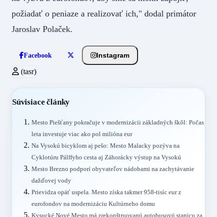
požiadať o peniaze a realizovať ich," dodal primátor
Jaroslav Polaček.
Instagram
Facebook
(tasr)
Súvisiace články
Mesto Piešťany pokračuje v modernizácii základných škôl: Počas
leta investuje viac ako pol milióna eur
Na Vysokú bicyklom aj pešo: Mesto Malacky pozýva na
Cyklotúru Pálffyho cesta aj Záhorácky výstup na Vysokú
Mesto Brezno podporí obyvateľov nádobami na zachytávanie
dažďovej vody
Prievidza opäť uspela. Mesto získa takmer 958-tisíc eur z
eurofondov na modernizáciu Kultúrneho domu
Kysucké Nové Mesto má zrekonštruovanú autobusovú stanicu za