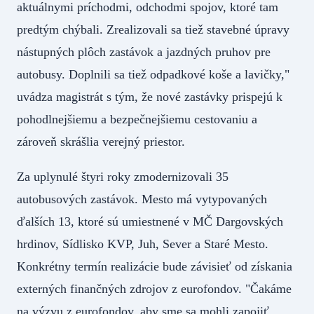
aktuálnymi príchodmi, odchodmi spojov, ktoré tam
predtým chýbali. Zrealizovali sa tiež stavebné úpravy
nástupných plôch zastávok a jazdných pruhov pre
autobusy. Doplnili sa tiež odpadkové koše a lavičky,"
uvádza magistrát s tým, že nové zastávky prispejú k
pohodlnejšiemu a bezpečnejšiemu cestovaniu a
zároveň skrášlia verejný priestor.
Za uplynulé štyri roky zmodernizovali 35
autobusových zastávok. Mesto má vytypovaných
ďalších 13, ktoré sú umiestnené v MČ Dargovských
hrdinov, Sídlisko KVP, Juh, Sever a Staré Mesto.
Konkrétny termín realizácie bude závisieť od získania
externých finančných zdrojov z eurofondov. "Čakáme
na výzvu z eurofondov, aby sme sa mohli zapojiť,