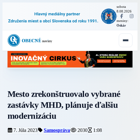
sobota
8.08.2026
·
meniny:
Oskár
Mesto zrekonštruovalo vybrané
zastávky MHD, plánuje ďalšiu
modernizáciu
7. Júla 2023
Samospráva
2030
1:08