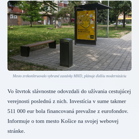
Mesto zrekonštruovalo vybrané zastávky MHD, plánuje ďalšiu modernizáciu
Vo štvrtok slávnostne odovzdali do užívania cestujúcej
verejnosti poslednú z nich. Investícia v sume takmer
511 000 eur bola financovaná prevažne z eurofondov.
Informuje o tom mesto Košice na svojej webovej
stránke.