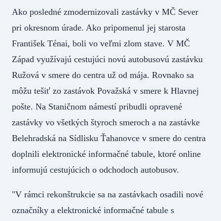
Ako posledné zmodernizovali zastávky v MČ Sever
pri okresnom úrade. Ako pripomenul jej starosta
František Ténai, boli vo veľmi zlom stave. V MČ
Západ využívajú cestujúci novú autobusovú zastávku
Ružová v smere do centra už od mája. Rovnako sa
môžu tešiť zo zastávok Považská v smere k Hlavnej
pošte. Na Staničnom námestí pribudli opravené
zastávky vo všetkých štyroch smeroch a na zastávke
Belehradská na Sídlisku Ťahanovce v smere do centra
doplnili elektronické informačné tabule, ktoré online
informujú cestujúcich o odchodoch autobusov.
"V rámci rekonštrukcie sa na zastávkach osadili nové
označníky a elektronické informačné tabule s