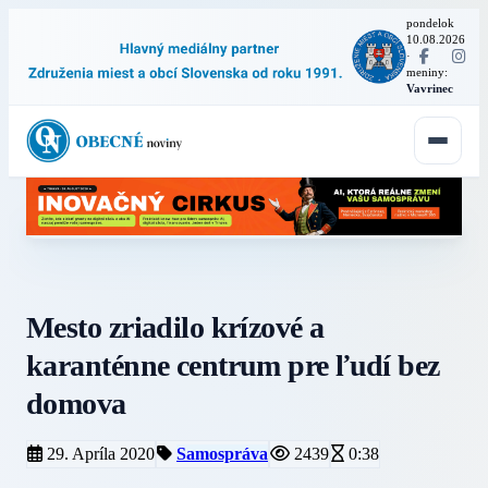
pondelok
10.08.2026
·
meniny:
Vavrinec
Mesto zriadilo krízové a
karanténne centrum pre ľudí bez
domova
29. Apríla 2020
Samospráva
2439
0:38