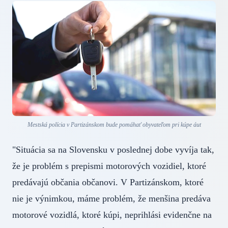
Mestská polícia v Partizánskom bude pomáhať obyvateľom pri kúpe áut
"Situácia sa na Slovensku v poslednej dobe vyvíja tak,
že je problém s prepismi motorových vozidiel, ktoré
predávajú občania občanovi. V Partizánskom, ktoré
nie je výnimkou, máme problém, že menšina predáva
motorové vozidlá, ktoré kúpi, neprihlási evidenčne na