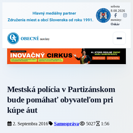
sobota
8.08.2026
·
meniny:
Oskár
Mestská polícia v Partizánskom
bude pomáhať obyvateľom pri
kúpe áut
2. Septembra 2016
Samospráva
5027
1:56