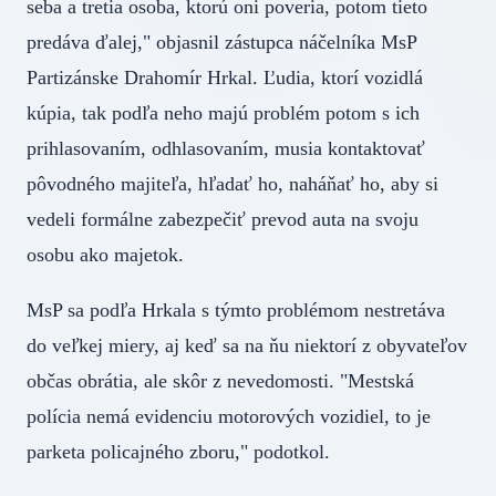
seba a tretia osoba, ktorú oni poveria, potom tieto
predáva ďalej," objasnil zástupca náčelníka MsP
Partizánske Drahomír Hrkal. Ľudia, ktorí vozidlá
kúpia, tak podľa neho majú problém potom s ich
prihlasovaním, odhlasovaním, musia kontaktovať
pôvodného majiteľa, hľadať ho, naháňať ho, aby si
vedeli formálne zabezpečiť prevod auta na svoju
osobu ako majetok.
MsP sa podľa Hrkala s týmto problémom nestretáva
do veľkej miery, aj keď sa na ňu niektorí z obyvateľov
občas obrátia, ale skôr z nevedomosti. "Mestská
polícia nemá evidenciu motorových vozidiel, to je
parketa policajného zboru," podotkol.