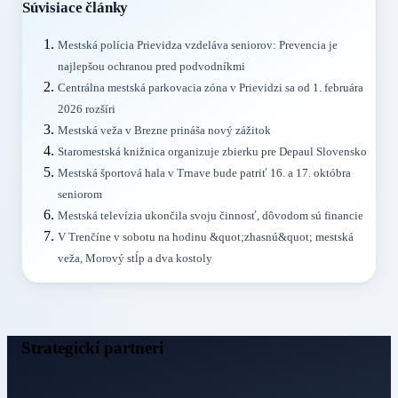
Súvisiace články
Mestská polícia Prievidza vzdeláva seniorov: Prevencia je
najlepšou ochranou pred podvodníkmi
Centrálna mestská parkovacia zóna v Prievidzi sa od 1. februára
2026 rozšíri
Mestská veža v Brezne prináša nový zážitok
Staromestská knižnica organizuje zbierku pre Depaul Slovensko
Mestská športová hala v Trnave bude patriť 16. a 17. októbra
seniorom
Mestská televízia ukončila svoju činnosť, dôvodom sú financie
V Trenčíne v sobotu na hodinu &quot;zhasnú&quot; mestská
veža, Morový stĺp a dva kostoly
Strategickí partneri