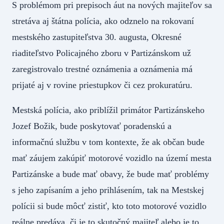
S problémom pri prepisoch áut na nových majiteľov sa
stretáva aj štátna polícia, ako odznelo na rokovaní
mestského zastupiteľstva 30. augusta, Okresné
riaditeľstvo Policajného zboru v Partizánskom už
zaregistrovalo trestné oznámenia a oznámenia má
prijaté aj v rovine priestupkov či cez prokuratúru.
Mestská polícia, ako priblížil primátor Partizánskeho
Jozef Božik, bude poskytovať poradenskú a
informačnú službu v tom kontexte, že ak občan bude
mať záujem zakúpiť motorové vozidlo na území mesta
Partizánske a bude mať obavy, že bude mať problémy
s jeho zapísaním a jeho prihlásením, tak na Mestskej
polícii si bude môcť zistiť, kto toto motorové vozidlo
reálne predáva, či je to skutočný majiteľ alebo je to