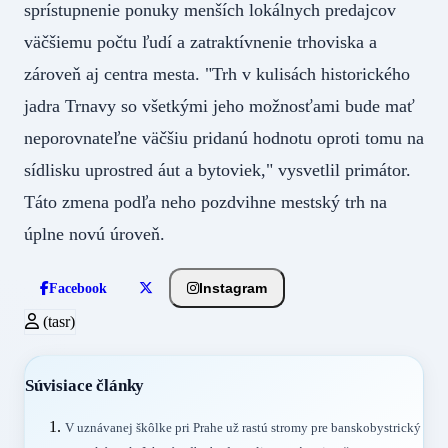
sprístupnenie ponuky menších lokálnych predajcov
väčšiemu počtu ľudí a zatraktívnenie trhoviska a
zároveň aj centra mesta. "Trh v kulisách historického
jadra Trnavy so všetkými jeho možnosťami bude mať
neporovnateľne väčšiu pridanú hodnotu oproti tomu na
sídlisku uprostred áut a bytoviek," vysvetlil primátor.
Táto zmena podľa neho pozdvihne mestský trh na
úplne novú úroveň.
Instagram
Facebook
(tasr)
Súvisiace články
V uznávanej škôlke pri Prahe už rastú stromy pre banskobystrický