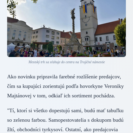
Mestský trh sa sťahuje do centra na Trojičné námestie
Ako novinku pripravila farebné rozlíšenie predajcov,
čím sa kupujúci zorientujú podľa hovorkyne Veroniky
Majtánovej v tom, odkiaľ ich sortiment pochádza.
"Tí, ktorí si všetko dopestujú sami, budú mať tabuľku
so zelenou farbou. Samopestovatelia s dokupom budú
žltí, obchodníci tyrkysoví. Ostatní, ako predajcovia