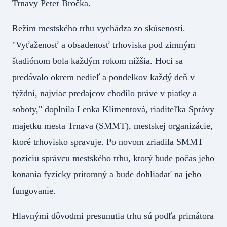
Trnavy Peter Bročka.
Režim mestského trhu vychádza zo skúseností.
"Vyťaženosť a obsadenosť trhoviska pod zimným
štadiónom bola každým rokom nižšia. Hoci sa
predávalo okrem nedieľ a pondelkov každý deň v
týždni, najviac predajcov chodilo práve v piatky a
soboty," doplnila Lenka Klimentová, riaditeľka Správy
majetku mesta Trnava (SMMT), mestskej organizácie,
ktoré trhovisko spravuje. Po novom zriadila SMMT
pozíciu správcu mestského trhu, ktorý bude počas jeho
konania fyzicky prítomný a bude dohliadať na jeho
fungovanie.
Hlavnými dôvodmi presunutia trhu sú podľa primátora