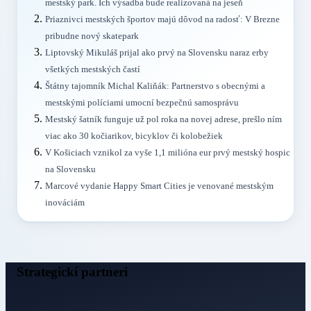
mestský park. Ich výsadba bude realizovaná na jeseň
Priaznivci mestských športov majú dôvod na radosť: V Brezne
pribudne nový skatepark
Liptovský Mikuláš prijal ako prvý na Slovensku naraz erby
všetkých mestských častí
Štátny tajomník Michal Kaliňák: Partnerstvo s obecnými a
mestskými políciami umocní bezpečnú samosprávu
Mestský šatník funguje už pol roka na novej adrese, prešlo ním
viac ako 30 kočiarikov, bicyklov či kolobežiek
V Košiciach vznikol za vyše 1,1 milióna eur prvý mestský hospic
na Slovensku
Marcové vydanie Happy Smart Cities je venované mestským
inováciám
Strategickí partneri