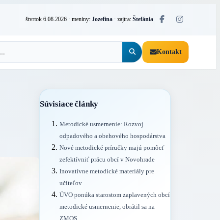
štvrtok 6.08.2026
· meniny:
Jozefína
· zajtra:
Štefánia
Kontakt
Súvisiace články
Metodické usmernenie: Rozvoj
odpadového a obehového hospodárstva
Nové metodické príručky majú pomôcť
zefektívniť prácu obcí v Novohrade
Inovatívne metodické materiály pre
učiteľov
ÚVO ponúka starostom zaplavených obcí
metodické usmernenie, obrátil sa na
ZMOS