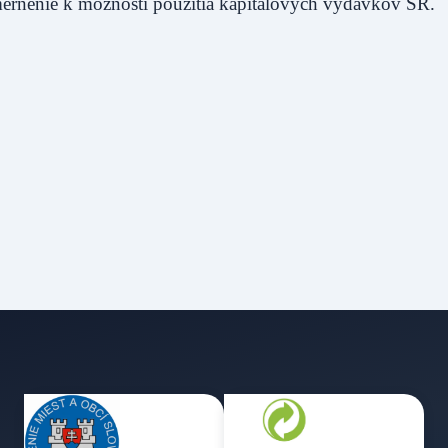
smernenie k možnosti použitia kapitálových výdavkov ŠR.