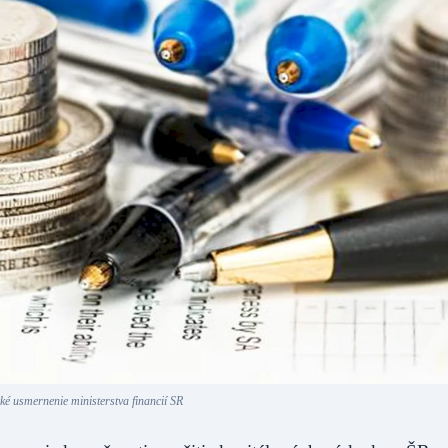
ké usmernenie ministerstva financií SR