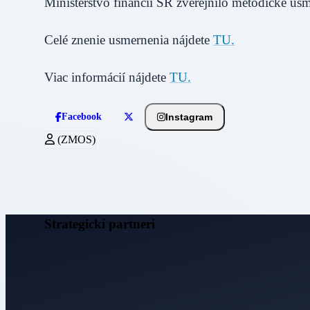
Ministerstvo financií SR zverejnilo metodické u
Celé znenie usmernenia nájdete
TU.
Viac informácií nájdete
TU.
Instagram
Facebook
(ZMOS)
Strategickí partneri