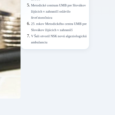
Metodické centrum UMB pre Slovákov
žijúcich v zahraničí oslávilo
štvrťstoročnicu
25. rokov Metodického centra UMB pre
Slovákov žijúcich v zahraničí
V Šali otvoril NSK novú algeziologickú
ambulanciu