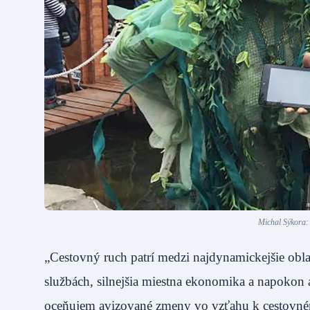
Michal Sýkora:
„Cestovný ruch patrí medzi najdynamickejšie obla
službách, silnejšia miestna ekonomika a napokon a
oceňujem avizované zmeny vo vzťahu k cestovné