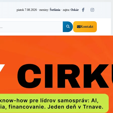
piatok 7.08.2026
· meniny:
Štefánia
· zajtra:
Oskár
Kontakt