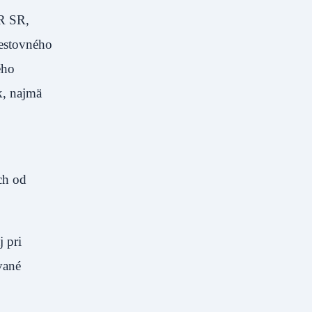
R SR,
cestovného
ého
k, najmä
ch od
 pri
vané