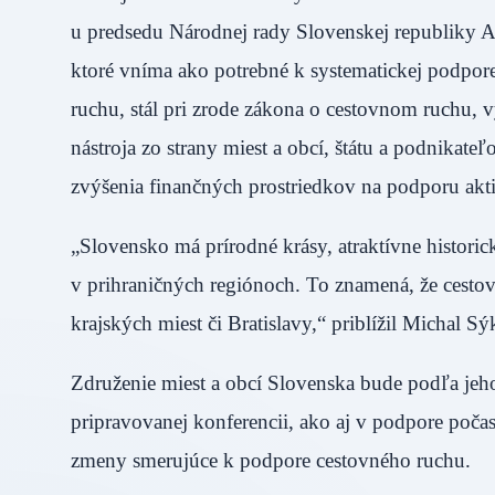
u predsedu Národnej rady Slovenskej republiky
ktoré vníma ako potrebné k systematickej podpo
ruchu, stál pri zrode zákona o cestovnom ruchu, 
nástroja zo strany miest a obcí, štátu a podnikat
zvýšenia finančných prostriedkov na podporu akti
„Slovensko má prírodné krásy, atraktívne historic
v prihraničných regiónoch. To znamená, že cesto
krajských miest či Bratislavy,“ priblížil Michal Sý
Združenie miest a obcí Slovenska bude podľa jeho 
pripravovanej konferencii, ako aj v podpore počas
zmeny smerujúce k podpore cestovného ruchu.