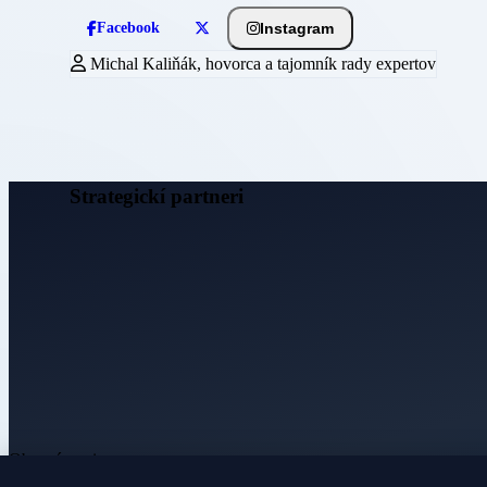
Instagram
Facebook
Michal Kaliňák, hovorca a tajomník rady expertov
Strategickí partneri
Obecné noviny