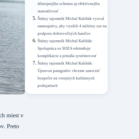
dôstojnejšiu ochranu aj efektívnejšiu
starostlivosť
Štátny tajomník Michal Kaliňák vyzval
samosprávy, aby využili 4 milióny eur na
podporu dobrovoľných hasičov
Štátny tajomník Michal Kaliňák:
Spolupráca so SOZA odstraňuje
komplikácie a prináša systémovosť
Štátny tajomník Michal Kaliňák:
Úpravou paragrafov chceme umocniť
bezpečie na verejných kultúrnych
podujatiach
ch miest v
ov. Preto