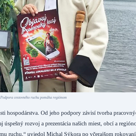
 Podpora cestovného ruchu pomáha regiónom
sti hospodárstva. Od jeho podpory závisí tvorba pracovný
j úspešný rozvoj a prezentácia našich miest, obcí a región
mu ruchu,“ uviedol Michal Sýkora po včerajšom rokovaní