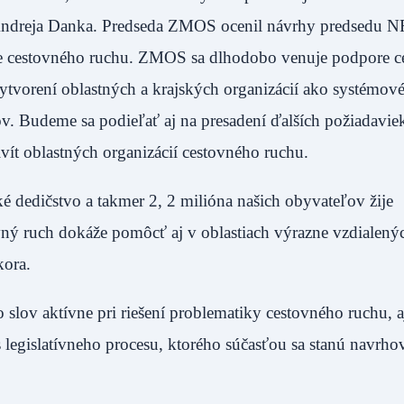
 Andreja Danka. Predseda ZMOS ocenil návrhy predsedu N
re cestovného ruchu. ZMOS sa dlhodobo venuje podpore 
vytvorení oblastných a krajských organizácií ako systémov
eľov. Budeme sa podieľať aj na presadení ďalších požiadavie
vít oblastných organizácií cestovného ruchu.
ké dedičstvo a takmer 2, 2 milióna našich obyvateľov žije
vný ruch dokáže pomôcť aj v oblastiach výrazne vzdialený
kora.
slov aktívne pri riešení problematiky cestovného ruchu, aj
 legislatívneho procesu, ktorého súčasťou sa stanú navrho