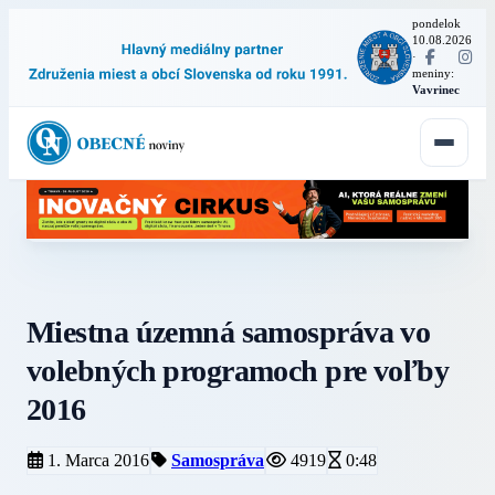
pondelok
10.08.2026
·
meniny:
Vavrinec
Miestna územná samospráva vo
volebných programoch pre voľby
2016
1. Marca 2016
Samospráva
4919
0:48