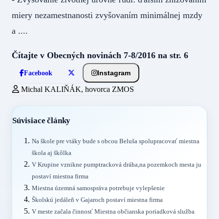
miery nezamestnanosti zvyšovaním minimálnej mzdy
a ....
Čítajte v Obecných novinách 7-8/2016 na str. 6
Instagram
Facebook
Michal KALIŇÁK, hovorca ZMOS
Súvisiace články
Na škole pre vtáky bude s obcou Beluša spolupracovať miestna
škola aj škôlka
V Krupine vznikne pumptracková dráha,na pozemkoch mesta ju
postaví miestna firma
Miestna územná samospráva potrebuje vylepšenie
Školskú jedáleň v Gajaroch postaví miestna firma
V meste začala činnosť Miestna občianska poriadková služba