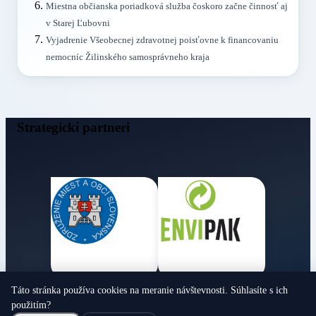
Miestna občianska poriadková služba čoskoro začne činnosť aj
v Starej Ľubovni
Vyjadrenie Všeobecnej zdravotnej poisťovne k financovaniu
nemocníc Žilinského samosprávneho kraja
Strategickí partneri
Táto stránka používa cookies na meranie návštevnosti. Súhlasíte s ich
Obecné noviny
použitím?