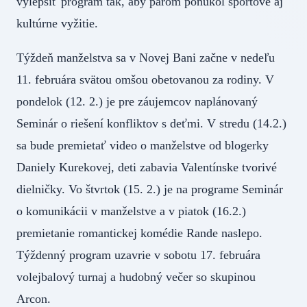
vylepšiť program tak, aby párom ponúkol športové aj
kultúrne vyžitie.
Týždeň manželstva sa v Novej Bani začne v nedeľu
11. februára svätou omšou obetovanou za rodiny. V
pondelok (12. 2.) je pre záujemcov naplánovaný
Seminár o riešení konfliktov s deťmi. V stredu (14.2.)
sa bude premietať video o manželstve od blogerky
Daniely Kurekovej, deti zabavia Valentínske tvorivé
dielničky. Vo štvrtok (15. 2.) je na programe Seminár
o komunikácii v manželstve a v piatok (16.2.)
premietanie romantickej komédie Rande naslepo.
Týždenný program uzavrie v sobotu 17. februára
volejbalový turnaj a hudobný večer so skupinou
Arcon.