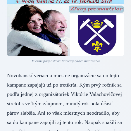
Miestne páry oslávia Národný týždeň manželstva
Novobanskí veriaci a miestne organizácie sa do tejto
kampane zapájajú už po tretíkrát. Kým prvý ročník sa
podľa jednej z organizátoriek Viktórie Valachovičovej
stretol s veľkým záujmom, minulý rok bola účasť
párov slabšia. Ani to však miestnych neodradilo, aby
sa do kampane zapojili aj tento rok. Naopak snažili sa