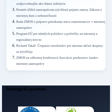
zodpovednejšie ako štátne inštitúcie
Premiér sľúbil samosprávam zrýchlené prijatie zmeny Zákona o
miestnej dani z nehnuteľností
Rada ZMOS o príprave prieskumu stavu zamestnancov v miestnej
samospráve
Program EÚ pre mladých politikov a političky na miestnej a
regionálnej úrovni
Richard Takáč: Čerpanie eurofondov pre miestne akčné skupiny
sa zrýchľuje
ZMOS na odbornej konferencii Asociácie prednostov úradov
miestnej samosprávy
Strategickí partneri