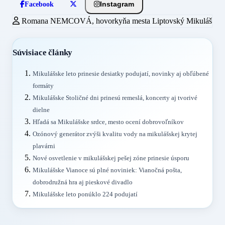
Instagram
Facebook
Romana NEMCOVÁ, hovorkyňa mesta Liptovský Mikuláš
Súvisiace články
Mikulášske leto prinesie desiatky podujatí, novinky aj obľúbené
formáty
Mikulášske Stoličné dni prinesú remeslá, koncerty aj tvorivé
dielne
Hľadá sa Mikulášske srdce, mesto ocení dobrovoľníkov
Ozónový generátor zvýši kvalitu vody na mikulášskej krytej
plavárni
Nové osvetlenie v mikulášskej pešej zóne prinesie úsporu
Mikulášske Vianoce sú plné noviniek: Vianočná pošta,
dobrodružná hra aj pieskové divadlo
Mikulášske leto ponúklo 224 podujatí