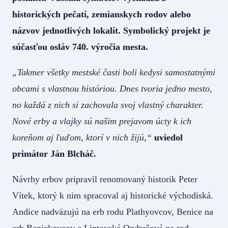
historických pečatí, zemianskych rodov alebo
názvov jednotlivých lokalít. Symbolický projekt je
súčasťou osláv 740. výročia mesta.
„Takmer všetky mestské časti boli kedysi samostatnými
obcami s vlastnou históriou. Dnes tvoria jedno mesto,
no každá z nich si zachovala svoj vlastný charakter.
Nové erby a vlajky sú našim prejavom úcty k ich
koreňom aj ľuďom, ktorí v nich žijú,“
uviedol
primátor Ján Blcháč.
Návrhy erbov pripravil renomovaný historik Peter
Vítek, ktorý k nim spracoval aj historické východiská.
Andice nadväzujú na erb rodu Plathyovcov, Benice na
erb Benickovcov a Liptovská Ondrašová na rod