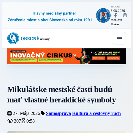
sobota
8.08.2026
·
meniny:
Oskár
Mikulášske mestské časti budú
mať vlastné heraldické symboly
27. Mája 2026
Samospráva
Kultúra a cestovný ruch
307
0:58