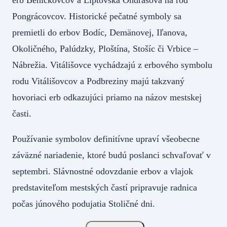
Pongrácovcov. Historické pečatné symboly sa
premietli do erbov Bodíc, Demänovej, Iľanova,
Okoličného, Palúdzky, Ploštína, Stošíc či Vrbice –
Nábrežia. Vitálišovce vychádzajú z erbového symbolu
rodu Vitálišovcov a Podbreziny majú takzvaný
hovoriaci erb odkazujúci priamo na názov mestskej
časti.
Používanie symbolov definitívne upraví všeobecne
záväzné nariadenie, ktoré budú poslanci schvaľovať v
septembri. Slávnostné odovzdanie erbov a vlajok
predstaviteľom mestských častí pripravuje radnica
počas júnového podujatia Stoličné dni.