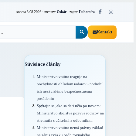
sobota 8.08.2026
· meniny:
Oskár
· zajtra:
Ľubomíra
Kontakt
Súvisiace články
Ministerstvo vnútra reaguje na
pochybnosti ohľadom radarov - podrobí
ich nezávislému bezpečnostnému
posúdeniu
Spýtajte sa, ako sa deti učia po novom:
Ministerstvo školstva pozýva rodičov na
stretnutia s učiteľmi a odborníkmi
Ministerstvo vnútra nemá právny základ
na zápis zväzku osôb rovnakého