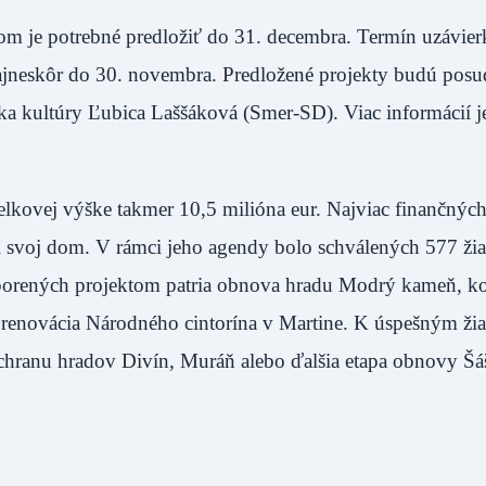
m je potrebné predložiť do 31. decembra. Termín uzávier
jneskôr do 30. novembra. Predložené projekty budú pos
ka kultúry Ľubica Laššáková (Smer-SD). Viac informácií j
elkovej výške takmer 10,5 milióna eur. Najviac finančnýc
svoj dom. V rámci jeho agendy bolo schválených 577 žia
dporených projektom patria obnova hradu Modrý kameň, k
a renovácia Národného cintorína v Martine. K úspešným ži
, záchranu hradov Divín, Muráň alebo ďalšia etapa obnovy Š