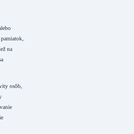
alebo
h pamiatok,
iež na
sa
vity osôb,
y
vanie
ie