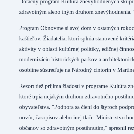
Dotačný program Kultúra znevýhodnených skupín
zdravotným alebo iným druhom znevýhodnenia.
Program Obnovme si svoj dom v ostatných rokoch
kaštieľov. Žiadatelia, ktorí splnia stanovené kri
aktivity v oblasti kultúrnej politiky, edičnej činn
modernizáciu historických parkov a architektoni
osobitne sústreďuje na Národný cintorín v Marti
Rezort tiež prijíma žiadosti v programe Kultúra z
ktoré trpia nejakým druhom zdravotného postihn
obyvateľstva. "Podpora sa člení do štyroch podp
novín, časopisov alebo inej tlače. Ministerstvo b
občanov so zdravotným postihnutím," spresnil