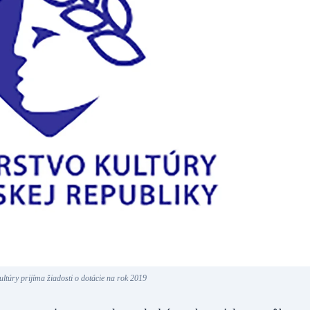
ultúry prijíma žiadosti o dotácie na rok 2019