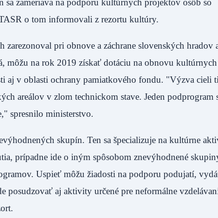
 sa zameriava na podporu kultúrnych projektov osôb so
 TASR o tom informovali z rezortu kultúry.
 zarezonoval pri obnove a záchrane slovenských hradov 
tériá, môžu na rok 2019 získať dotáciu na obnovu kultúrnyc
osti aj v oblasti ochrany pamiatkového fondu. "Výzva cieli t
ckých areálov v zlom technickom stave. Jeden podprogram 
ne," spresnilo ministerstvo.
nevýhodnených skupín. Ten sa špecializuje na kultúrne akti
utia, prípadne ide o iným spôsobom znevýhodnené skupin
rogramov. Uspieť môžu žiadosti na podporu podujatí, vydá
ude posudzovať aj aktivity určené pre neformálne vzdelávan
 rezort.