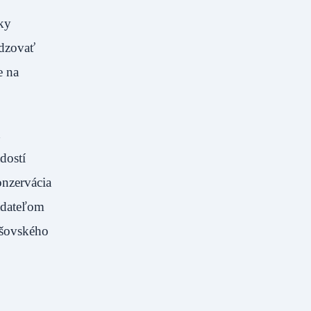
ky
udzovať
e na
h
dostí
onzervácia
adateľom
ášovského