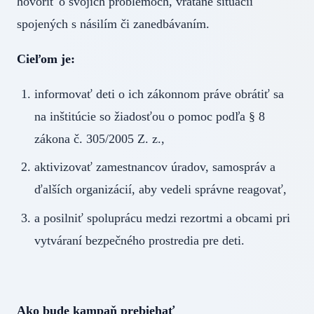
hovoriť o svojich problémoch, vrátane situácií
spojených s násilím či zanedbávaním.
Cieľom je:
informovať deti o ich zákonnom práve obrátiť sa
na inštitúcie so žiadosťou o pomoc podľa § 8
zákona č. 305/2005 Z. z.,
aktivizovať zamestnancov úradov, samospráv a
ďalších organizácií, aby vedeli správne reagovať,
a posilniť spoluprácu medzi rezortmi a obcami pri
vytváraní bezpečného prostredia pre deti.
Ako bude kampaň prebiehať