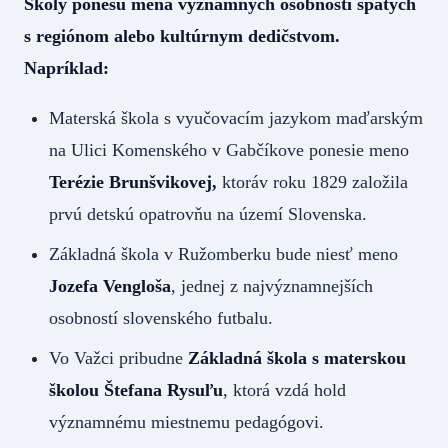
Školy ponesú mená významných osobností spätých
s regiónom alebo kultúrnym dedičstvom.
Napríklad:
Materská škola s vyučovacím jazykom maďarským
na Ulici Komenského v Gabčíkove ponesie meno
Terézie Brunšvikovej,
ktoráv roku 1829 založila
prvú detskú opatrovňu na území Slovenska.
Základná škola v Ružomberku bude niesť meno
Jozefa Vengloša
, jednej z najvýznamnejších
osobností slovenského futbalu.
Vo Važci pribudne
Základná škola s materskou
školou Štefana Rysuľu
, ktorá vzdá hold
významnému miestnemu pedagógovi.