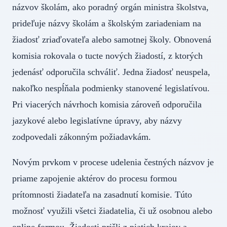
názvov školám, ako poradný orgán ministra školstva,
prideľuje názvy školám a školským zariadeniam na
žiadosť zriaďovateľa alebo samotnej školy. Obnovená
komisia rokovala o tucte nových žiadostí, z ktorých
jedenásť odporučila schváliť. Jedna žiadosť neuspela,
nakoľko nespĺňala podmienky stanovené legislatívou.
Pri viacerých návrhoch komisia zároveň odporučila
jazykové alebo legislatívne úpravy, aby názvy
zodpovedali zákonným požiadavkám.
Novým prvkom v procese udelenia čestných názvov je
priame zapojenie aktérov do procesu formou
prítomnosti žiadateľa na zasadnutí komisie. Túto
možnosť využili všetci žiadatelia, či už osobnou alebo
online formou. Žiadosti prišli z piatich krajov a