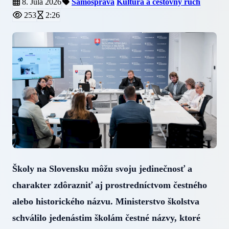
8. Júla 2026
Samospráva
Kultúra a cestovný ruch
253
2:26
Školy na Slovensku môžu svoju jedinečnosť a
charakter zdôrazniť aj prostredníctvom čestného
alebo historického názvu. Ministerstvo školstva
schválilo jedenástim školám čestné názvy, ktoré