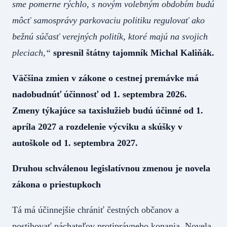
sme pomerne rýchlo, s novým volebným obdobím budú
môcť samosprávy parkovaciu politiku regulovať ako
bežnú súčasť verejných politík, ktoré majú na svojich
pleciach,“
spresnil štátny tajomník Michal Kaliňák.
Väčšina zmien v zákone o cestnej premávke má
nadobudnúť účinnosť od 1. septembra 2026.
Zmeny týkajúce sa taxislužieb budú účinné od 1.
apríla 2027 a rozdelenie výcviku a skúšky v
autoškole od 1. septembra 2027.
Druhou schválenou legislatívnou zmenou je novela
zákona o priestupkoch
Tá má účinnejšie chrániť čestných občanov a
postihovať páchateľov protiprávneho konania. Novela