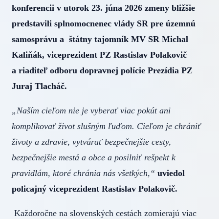
konferencii v utorok 23. júna 2026 zmeny bližšie
predstavili splnomocnenec vlády SR pre územnú
samosprávu a štátny tajomník MV SR Michal
Kaliňák, viceprezident PZ Rastislav Polakovič
a riaditeľ odboru dopravnej polície Prezídia PZ
Juraj Tlacháč.
„Naším cieľom nie je vyberať viac pokút ani
komplikovať život slušným ľuďom. Cieľom je chrániť
životy a zdravie, vytvárať bezpečnejšie cesty,
bezpečnejšie mestá a obce a posilniť rešpekt k
pravidlám, ktoré chránia nás všetkých,“
uviedol
policajný viceprezident Rastislav Polakovič.
Každoročne na slovenských cestách zomierajú viac