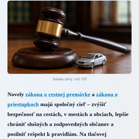
Snímka zdroj: red. ON
Novely
zákona o cestnej premávke
a
zákona o
priestupkoch
majú spoločný cieľ – zvýšiť
bezpečnosť na cestách, v mestách a obciach, lepšie
chrániť slušných a zodpovedných občanov a
posilniť rešpekt k pravidlám. Na tlačovej