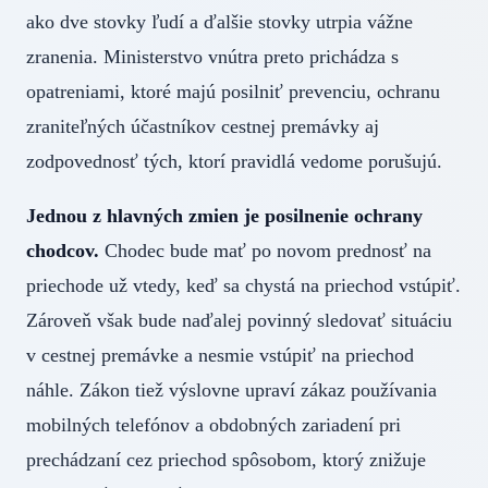
ako dve stovky ľudí a ďalšie stovky utrpia vážne
zranenia. Ministerstvo vnútra preto prichádza s
opatreniami, ktoré majú posilniť prevenciu, ochranu
zraniteľných účastníkov cestnej premávky aj
zodpovednosť tých, ktorí pravidlá vedome porušujú.
Jednou z hlavných zmien je posilnenie ochrany
chodcov.
Chodec bude mať po novom prednosť na
priechode už vtedy, keď sa chystá na priechod vstúpiť.
Zároveň však bude naďalej povinný sledovať situáciu
v cestnej premávke a nesmie vstúpiť na priechod
náhle. Zákon tiež výslovne upraví zákaz používania
mobilných telefónov a obdobných zariadení pri
prechádzaní cez priechod spôsobom, ktorý znižuje