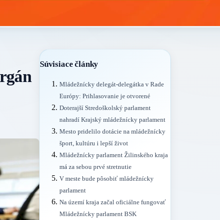
Súvisiace články
orgán
Mládežnícky delegát-delegátka v Rade
Európy: Prihlasovanie je otvorené
Doterajší Stredoškolský parlament
nahradí Krajský mládežnícky parlament
Mesto pridelilo dotácie na mládežnícky
šport, kultúru i lepší život
Mládežnícky parlament Žilinského kraja
má za sebou prvé stretnutie
V meste bude pôsobiť mládežnícky
parlament
Na území kraja začal oficiálne fungovať
Mládežnícky parlament BSK