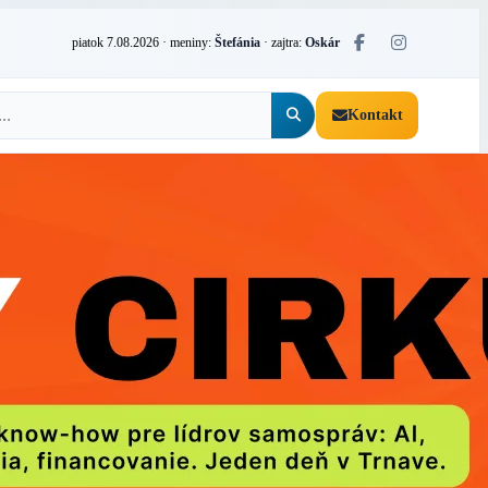
piatok 7.08.2026
· meniny:
Štefánia
· zajtra:
Oskár
Kontakt