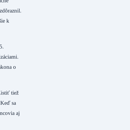
ičné
zdôraznil.
šie k
5.
izáciami.
ákona o
stiť tiež
. Keď sa
mcovia aj