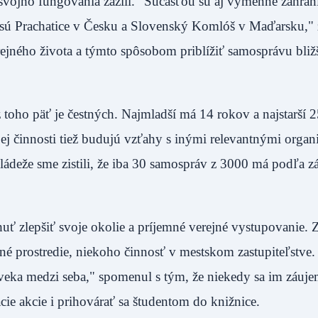
svojho fungovania zažili. "Súčasťou sú aj výmenné zahran
sú Prachatice v Česku a Slovenský Komlóš v Maďarsku," 
ejného života a týmto spôsobom priblížiť samosprávu bliž
toho päť je čestných. Najmladší má 14 rokov a najstarší 2
ej činnosti tiež budujú vzťahy s inými relevantnými organ
ládeže sme zistili, že iba 30 samospráv z 3000 má podľa z
.
ť zlepšiť svoje okolie a príjemné verejné vystupovanie. Zi
tné prostredie, niekoho činnosť v mestskom zastupiteľstve
eka medzi seba," spomenul s tým, že niekedy sa im záuje
ávacie akcie i prihovárať sa študentom do knižnice.