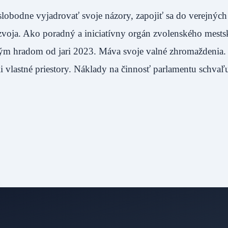
slobodne vyjadrovať svoje názory, zapojiť sa do verejnýc
ozvoja. Ako poradný a iniciatívny orgán zvolenského mest
stým hradom od jari 2023. Máva svoje valné zhromaždenia
ii vlastné priestory. Náklady na činnosť parlamentu schvaľ