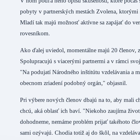
V ňom podľa neho opíšu skúsenosti, ktoré počas 
pobyty v partnerských mestách Zvolena, ktorými 
Mladí tak majú možnosť aktívne sa zapájať do ver
rovesníkom.
Ako ďalej uviedol, momentálne majú 20 členov, z 
Spolupracujú s viacerými partnermi a v rámci svoj
"Na podujatí Národného inštitútu vzdelávania a m
obecnom zriadení podobný orgán," objasnil
Pri výbere nových členov dbajú na to, aby mali chu
chcú, aká oblasť ich baví. "Niekoho zaujíma živo
dohodneme, nemáme problém prijať takéhoto člov
sami ozývajú. Chodia totiž aj do škôl, na vzdel