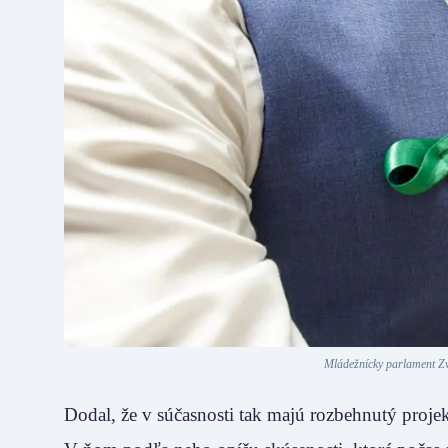
Mládežnícky parlament Zv
Dodal, že v súčasnosti tak majú rozbehnutý proje