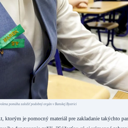
olena pomáha založiť podobný orgán v Banskej Bystrici
kt, ktorým je pomocný materiál pre zakladanie takýchto pa