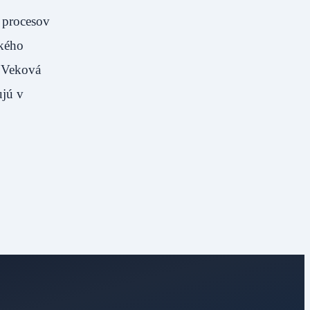
h procesov
ského
. Veková
ujú v