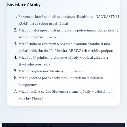
Súvisiace články
Prevencia, ktorú si mladí zapamätajú: Roadshow „NA VLASTNEJ
KOŽI“ má za sebou úspešný máj
Mladí umelci upozornili na plytvanie potravinami: Súťaž Zelený
svet 2025 pozná víťazov
Mladí ľudia so záujmom o povolanie automechanika si môžu
podať prihlášku do 20. februára, ARRIVA ich v štúdiu podporí
Mladí opäť priniesli prelomové nápady v oblasti zdravia a
životného prostredia
Mladí dizajnéri navrhli obaly budúcnosti
Mladí vedci sa počas hackathonu pozreli na recykláciu
kompozitov
Mladí hasiči z celého Slovenska si zmerajú sily v celoštátnom
kole hry Plameň
Strategickí partneri