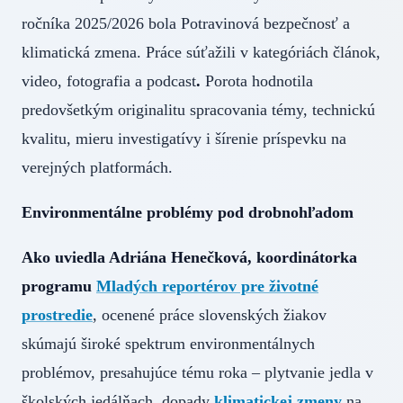
ročníka 2025/2026 bola Potravinová bezpečnosť a
klimatická zmena. Práce súťažili v kategóriách článok,
video, fotografia a podcast
.
Porota hodnotila
predovšetkým originalitu spracovania témy, technickú
kvalitu, mieru investigatívy i šírenie príspevku na
verejných platformách.
Environmentálne problémy pod drobnohľadom
Ako uviedla Adriána Henečková, koordinátorka
programu
Mladých reportérov pre životné
prostredie
, ocenené práce slovenských žiakov
skúmajú široké spektrum environmentálnych
problémov, presahujúce tému roka – plytvanie jedla v
školských jedálňach, dopady
klimatickej zmeny
na