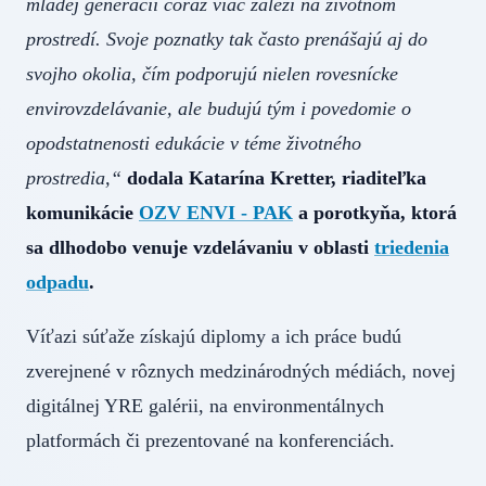
mladej generácii čoraz viac záleží na životnom
prostredí. Svoje poznatky tak často prenášajú aj do
svojho okolia, čím podporujú nielen rovesnícke
envirovzdelávanie, ale budujú tým i povedomie o
opodstatnenosti edukácie v téme životného
prostredia,“
dodala Katarína Kretter, riaditeľka
komunikácie
OZV ENVI - PAK
a porotkyňa, ktorá
sa dlhodobo venuje vzdelávaniu v oblasti
triedenia
odpadu
.
Víťazi súťaže získajú diplomy a ich práce budú
zverejnené v rôznych medzinárodných médiách, novej
digitálnej YRE galérii, na environmentálnych
platformách či prezentované na konferenciách.