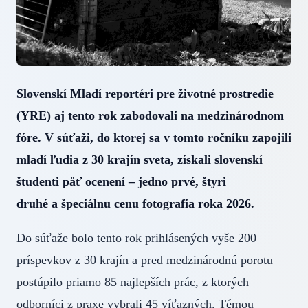
Slovenskí Mladí reportéri pre životné prostredie
(YRE) aj tento rok zabodovali na medzinárodnom
fóre. V súťaži, do ktorej sa v tomto ročníku zapojili
mladí ľudia z 30 krajín sveta, získali slovenskí
študenti päť ocenení – jedno prvé, štyri
druhé a špeciálnu cenu fotografia roka 2026.
Do súťaže bolo tento rok prihlásených vyše 200
príspevkov z 30 krajín a pred medzinárodnú porotu
postúpilo priamo 85 najlepších prác, z ktorých
odborníci z praxe vybrali 45 víťazných. Témou