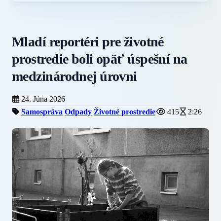
Mladí reportéri pre životné
prostredie boli opäť úspešní na
medzinárodnej úrovni
24. Júna 2026
Samospráva
Odpady
Životné prostredie
415
2:26