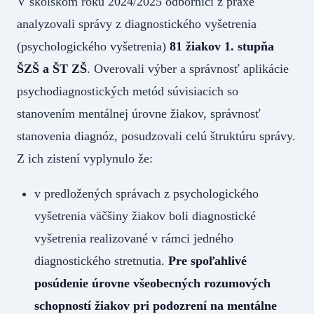
V školskom roku 2024/2025 odborníci z praxe
analyzovali správy z diagnostického vyšetrenia
(psychologického vyšetrenia)
81 žiakov 1. stupňa
ŠZŠ a ŠT ZŠ
. Overovali výber a správnosť aplikácie
psychodiagnostických metód súvisiacich so
stanovením mentálnej úrovne žiakov, správnosť
stanovenia diagnóz, posudzovali celú štruktúru správy.
Z ich zistení vyplynulo že:
v predložených správach z psychologického
vyšetrenia väčšiny žiakov boli diagnostické
vyšetrenia realizované v rámci jedného
diagnostického stretnutia.
Pre spoľahlivé
posúdenie úrovne všeobecných rozumových
schopností žiakov pri podozrení na mentálne