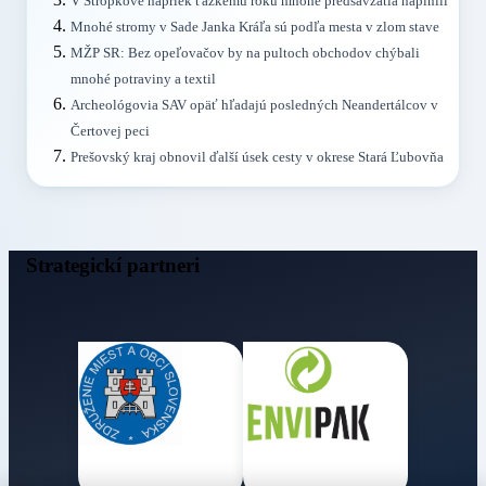
V Stropkove napriek ťažkému roku mnohé predsavzatia naplnili
Mnohé stromy v Sade Janka Kráľa sú podľa mesta v zlom stave
MŽP SR: Bez opeľovačov by na pultoch obchodov chýbali
mnohé potraviny a textil
Archeológovia SAV opäť hľadajú posledných Neandertálcov v
Čertovej peci
Prešovský kraj obnovil ďalší úsek cesty v okrese Stará Ľubovňa
Strategickí partneri