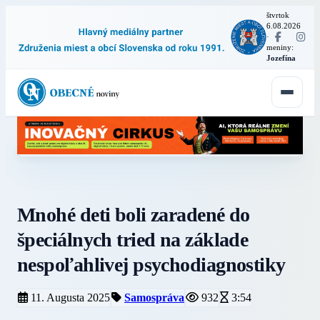
štvrtok
6.08.2026
·
meniny:
Jozefína
Mnohé deti boli zaradené do
špeciálnych tried na základe
nespoľahlivej psychodiagnostiky
11. Augusta 2025
Samospráva
932
3:54