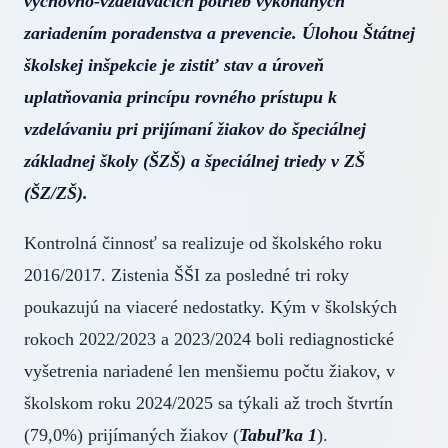
výchovno-vzdelávacích potrieb vykonaných
zariadením poradenstva a prevencie. Úlohou Štátnej
školskej inšpekcie je zistiť stav a úroveň
uplatňovania princípu rovného prístupu k
vzdelávaniu pri prijímaní žiakov do špeciálnej
základnej školy (ŠZŠ) a špeciálnej triedy v ZŠ
(ŠZ/ZŠ).
Kontrolná činnosť sa realizuje od školského roku
2016/2017. Zistenia ŠŠI za posledné tri roky
poukazujú na viaceré nedostatky. Kým v školských
rokoch 2022/2023 a 2023/2024 boli rediagnostické
vyšetrenia nariadené len menšiemu počtu žiakov, v
školskom roku 2024/2025 sa týkali až troch štvrtín
(79,0%) prijímaných žiakov (
Tabuľka 1
).