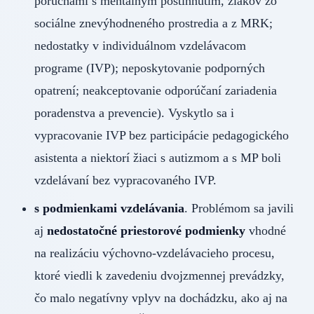
poruchami s mentálnym postihnutím, žiakov zo
sociálne znevýhodneného prostredia a z MRK;
nedostatky v individuálnom vzdelávacom
programe (IVP); neposkytovanie podporných
opatrení; neakceptovanie odporúčaní zariadenia
poradenstva a prevencie). Vyskytlo sa i
vypracovanie IVP bez participácie pedagogického
asistenta a niektorí žiaci s autizmom a s MP boli
vzdelávaní bez vypracovaného IVP.
s
podmienkami vzdelávania
. Problémom sa javili
aj
nedostatočné priestorové podmienky
vhodné
na realizáciu výchovno-vzdelávacieho procesu,
ktoré viedli k zavedeniu dvojzmennej prevádzky,
čo malo negatívny vplyv na dochádzku, ako aj na