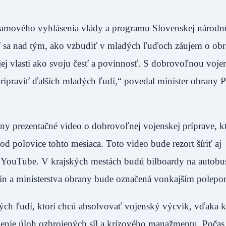
ramového vyhlásenia vlády a programu Slovenskej národne
ieť sa nad tým, ako vzbudiť v mladých ľuďoch záujem o obr
ojej vlasti ako svoju česť a povinnosť. S dobrovoľnou voj
ripraviť ďalších mladých ľudí,“ povedal minister obrany P
any prezentačné video o dobrovoľnej vojenskej príprave, kt
od polovice tohto mesiaca. Toto video bude rezort šíriť aj
la YouTube. V krajských mestách budú bilboardy na autob
kupín a ministerstva obrany bude označená vonkajším p
ých ľudí, ktorí chcú absolvovať vojenský výcvik, vďaka 
nenie úloh ozbrojených síl a krízového manažmentu. Počas