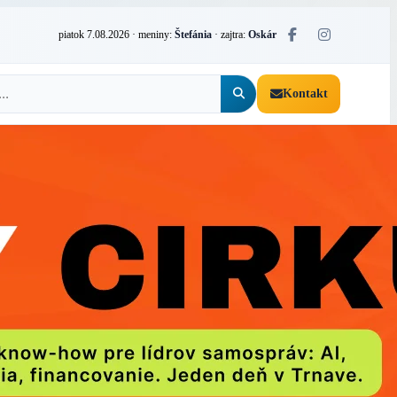
piatok 7.08.2026
· meniny:
Štefánia
· zajtra:
Oskár
Kontakt