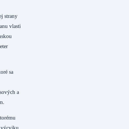
j strany
anu vlasti
enskou
eter
oré sa
usových a
olepom.
ktorému
 výcviku,