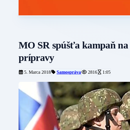
MO SR spúšťa kampaň na p
prípravy
5. Marca 2018
Samospráva
2816
1:05