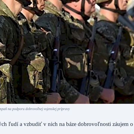
paň na podporu dobrovoľnej vojenskej prípravy
ých ľudí a vzbudiť v nich na báze dobrovoľnosti záujem o