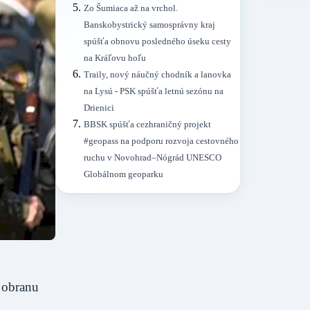
Zo Šumiaca až na vrchol.
Banskobystrický samosprávny kraj
spúšťa obnovu posledného úseku cesty
na Kráľovu hoľu
Traily, nový náučný chodník a lanovka
na Lysú - PSK spúšťa letnú sezónu na
Drienici
BBSK spúšťa cezhraničný projekt
#geopass na podporu rozvoja cestovného
ruchu v Novohrad–Nógrád UNESCO
Globálnom geoparku
 obranu