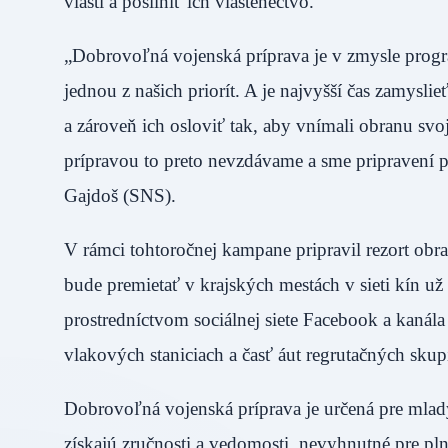
vlasti a posilniť ich vlastenectvo.
„Dobrovoľná vojenská príprava je v zmysle prog
jednou z našich priorít. A je najvyšší čas zamysl
a zároveň ich osloviť tak, aby vnímali obranu sv
prípravou to preto nevzdávame a sme pripravení p
Gajdoš (SNS).
V rámci tohtoročnej kampane pripravil rezort obr
bude premietať v krajských mestách v sieti kín už 
prostredníctvom sociálnej siete Facebook a kaná
vlakových staniciach a časť áut regrutačných s
Dobrovoľná vojenská príprava je určená pre mlad
získajú zručnosti a vedomosti, nevyhnutné pre pl