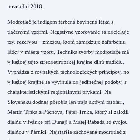
novembri 2018.
Modrotlač je indigom farbená bavlnená látka s
tlačenými vzormi. Negatívne vzorovanie sa docieľuje
tzv. rezervou – zmesou, ktorá zamedzuje zafarbeniu
látky v mieste vzoru. Technika tvorby modrotlače má
v každej tejto stredoeurópskej krajine dlhú tradíciu.
Vychádza z rovnakých technologických princípov, no
v každej krajine sa vyvinula do jedinečnej podoby, s
charakteristickými regionálnymi prvkami. Na
Slovensku dodnes pôsobia len traja aktívni farbiari,
Martin Trnka z Púchova, Peter Trnka, ktorý si založil
dielňu v Ivánke pri Dunaji a Matej Rabada so svojou
dielňou v Párnici. Najstaršia zachovaná modrotlač z