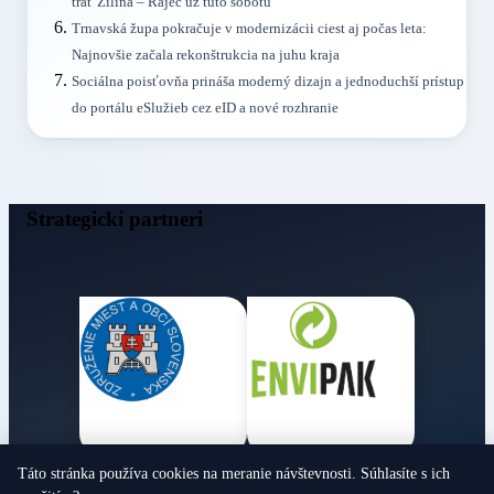
trať Žilina – Rajec už túto sobotu
Trnavská župa pokračuje v modernizácii ciest aj počas leta:
Najnovšie začala rekonštrukcia na juhu kraja
Sociálna poisťovňa prináša moderný dizajn a jednoduchší prístup
do portálu eSlužieb cez eID a nové rozhranie
Strategickí partneri
Táto stránka používa cookies na meranie návštevnosti. Súhlasíte s ich
Obecné noviny