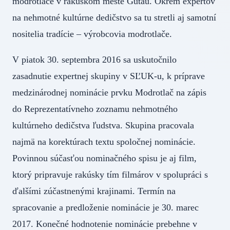
modrotlače v rakúskom meste Gutau. Okrem expertov
na nehmotné kultúrne dedičstvo sa tu stretli aj samotní
nositelia tradície – výrobcovia modrotlače.
V piatok 30. septembra 2016 sa uskutočnilo
zasadnutie expertnej skupiny v SĽUK-u, k príprave
medzinárodnej nominácie prvku Modrotlač na zápis
do Reprezentatívneho zoznamu nehmotného
kultúrneho dedičstva ľudstva. Skupina pracovala
najmä na korektúrach textu spoločnej nominácie.
Povinnou súčasťou nominačného spisu je aj film,
ktorý pripravuje rakúsky tím filmárov v spolupráci s
ďalšími zúčastnenými krajinami. Termín na
spracovanie a predloženie nominácie je 30. marec
2017. Konečné hodnotenie nominácie prebehne v